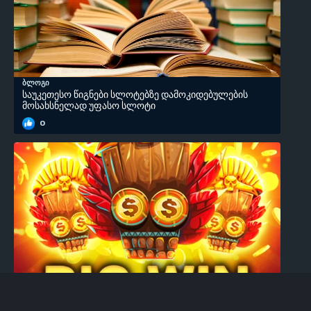
ბლოგი
საუკეთესო წიგნები სლოტებზე დამოკიდებულების
მოსახსნელად უფასო სლოტი
0
ბლოგი
ყველაზე მომგებიანი სლოტები - რომელი თამაში
იძლევა მოგების მაქსიმალურ შანსს? უფასო სლოტი