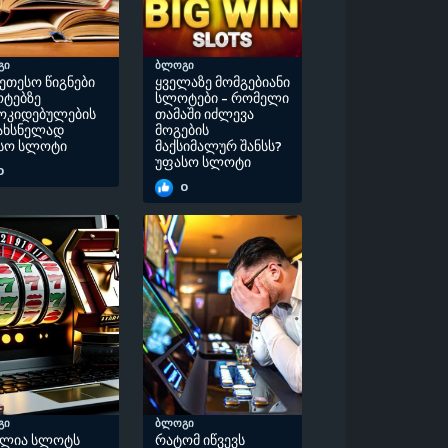
გი
ბლოგი
კეთესო წიგნები
ყველაზე მომგებიანი
ტებზე
სლოტები - რომელი
ოკიდებულების
თამაში იძლევა
ახსნელად
მოგების
სო სლოტი
მაქსიმალურ შანსს?
უფასო სლოტი
0
0
გი
ბლოგი
ძლია სლოტს
რატომ იწვევს