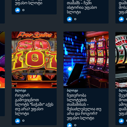
უფასო სლოტი
თამაშს - ჩემი
დამ
ისტორია უფასო
მოს
0
სლოტი
უფა
0
ბლოგი
ბლოგი
ბლო
როგორ
ჩეთერობა
შეუ
გამოვიცნოთ
სლოტების
მოთ
სლოტს "ნაჭამი" აქვს
თამაშისას -
ამო
თუ არა? უფასო
შესაძლებელია თუ
დამ
სლოტი
არა და როგორ?
უფა
უფასო სლოტი
0
0