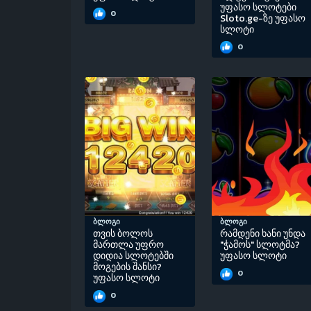
უფასო სლოტები
0
Sloto.ge-ზე უფასო
სლოტი
0
ბლოგი
ბლოგი
თვის ბოლოს
რამდენი ხანი უნდა
მართლა უფრო
"ჭამოს" სლოტმა?
დიდია სლოტებში
უფასო სლოტი
მოგების შანსი?
0
უფასო სლოტი
0