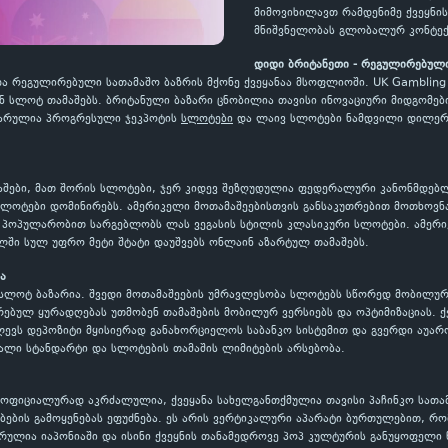
მიმოვიხილავთ რამდენიმე ქვეყნი
მნიშვნელობას გლობალურ კონტე
დიდი ბრიტანეთი - რეგულირებული
ა რეგულირებული სათამაშო ბაზრის მქონე ქვეყანაა მსოფლიოში. UK Gambling
 სლოტ თამაშებს. ბრიტანული ბაზარი ცნობილია თავისი ინოვაციური მიდგომებ
ულარულია პროგრესული ჯეკპოტის
სლოტები
და ლაივ სლოტები ნამდვილი დილერე
შები, მათ შორის სლოტები, ჯერ კიდევ შეზღუდულია ფედერალური კანონმდებლობ
ც სლოტები დომინირებს. ამერიკელი მოთამაშეებისთვის განსაკუთრებით მოთხოვ
დი პოპულარობით სარგებლობს ლას ვეგასის სტილის კლასიკური სლოტები. ამე
ში სულ უფრო მეტი შტატი დაუშვებს ონლაინ აზარტულ თამაშებს.
ა
სლოტ ბაზარია. შვედი მოთამაშეების უმრავლესობა სლოტებს სწორედ მობილურ 
ულ ყურადღებას უთმობენ თამაშების მობილურ ვერსიებს და ოპტიმიზაციას. ქვეყ
ევს დეპოზიტი მყისიერად განახორციელოს საბანკო სისტემით და გვერდი აუარო
ალი სტანდარტი და სლოტების თამაშის ლიმიტების არსებობა.
ი ოფიციალურად აკრძალულია, ქვეყანა სახელგანთქმულია თავისი პაჩინკო სათამ
ების გამოყენებას ეფუძნება. ეს არის ვერტიკალური აპარატი ბურთულებით, რო
რულია იაპონიაში და ისინი ქვეყნის თანამედროვე პოპ კულტურის განუყოფელი 