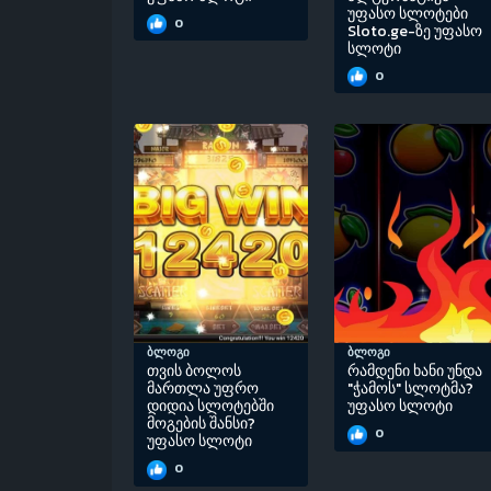
უფასო სლოტები
0
Sloto.ge-ზე უფასო
სლოტი
0
ბლოგი
ბლოგი
თვის ბოლოს
რამდენი ხანი უნდა
მართლა უფრო
"ჭამოს" სლოტმა?
დიდია სლოტებში
უფასო სლოტი
მოგების შანსი?
0
უფასო სლოტი
0