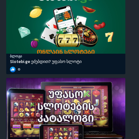
ბლოგი
Slotebi.ge ეძებდით? უფასო სლოტი
0