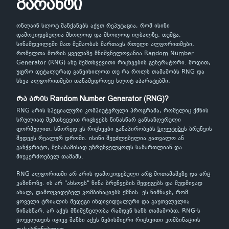
გარანტი
ონლაინ სლოტ მანქანებს აქვთ რეპუტაცია, რომ ისინი
დამოკიდებულია მხოლოდ და მხოლოდ იღბალზე. თუმცა,
სინამდვილეში მათ მუშაობას მართავს რთული ალგორითმები,
რომელთა შორის ყველაზე მნიშვნელოვანია Random Number
Generator (RNG) ანუ შემთხვევითი რიცხვების გენერატორი. მოდით,
უფრო დეტალურად განვიხილოთ თუ რა როლს თამაშობს RNG და
სხვა ალგორითმები თანამედროვე სლოტ აპარატებში.
რა არის Random Number Generator (RNG)?
RNG არის სპეციალური კომპიუტერული პროგრამა, რომელიც ქმნის
სრულიად შემთხვევით რიცხვებს წინასწარ განსაზღვრული
ფორმულით. სწორედ ეს რიცხვები განაპირობებს
სლოტები
ს ბრუნვის
შედეგს რეალურ დროში. ისინი შეუძლებელია გათვალო ან
განჭვრიტო, შესაბამისად უზრუნველყოფს სამართლიან და
მიუკერძოებელ თამაშს.
RNG ალგორითმი არ არის დამოკიდებული არც მოთამაშეზე და არც
კაზინოზე. ის არ "ახსოვს" წინა ბრუნვების შედეგებს და მუდმივად
ახალ, დამოუკიდებელ კომბინაციებს ქმნის. ეს ნიშნავს, რომ
ყოველი ტრიალის შედეგი ინდივიდუალური და გაუთვლელია
წინასწარ. არ აქვს მნიშვნელობა რამდენ ხანს თამაშობთ, RNG-ს
ყოველთვის იგივე შანსი აქვს ნებისმიერი რიცხვითი კომბინაციის