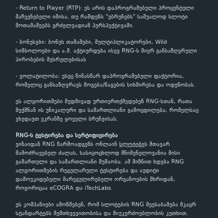
- Return to Player (RTP): ეს არის დაპროგრამებული პროცენტული
მაჩვენებელი იმისა, თუ რამდენს "უბრუნებს" საშუალოდ სლოტი
მოთამაშეებს გრძელვადიან პერსპექტივაში.
- ბონუსები: ბონუს თამაშები, მულტიპლიკატორები, Wild
სიმბოლოები და ა.შ. აქტიურდება ისევ RNG-ს მიერ განსაზღვრული
პირობების შესრულებისას
- ვოლატილობა: ესეც წინასწარ დაპროგრამებული ფაქტორია,
რომელიც განსაზღვრავს მოგება/წაგების სიხშირესა და ოდენობას.
ეს ალგორითმები მუდმივად ურთიერთქმედებენ RNG-სთან, რათა
შექმნან ის უნიკალური და სამართლიანი გამოცდილება, რომელსაც
ვხედავთ ეკრანზე ყოველი ბრუნვისას.
RNG-ს ტესტირება და სერტიფიცირება
ვინაიდან RNG წარმოადგენს ონლაინ
სლოტები
ს მთავარ
მამოძრავებელ ძალას, სასიცოცხლოდ მნიშვნელოვანია მისი
გამართული და სამართლიანი მუშაობა. ამ მიზნით ხდება RNG
ალგორითმების რეგულარული ტესტირება და აუდიტი
დამოუკიდებელი მარეგულირებელი ორგანოების მხრიდან,
როგორიცაა eCOGRA და iTechLabs.
ეს კომპანიები ამოწმებენ, რომ სლოტების RNG შეესაბამება მკაცრ
სტანდარტებს შემთხვევითობისა და მიუკერძოებლობის კუთხით.