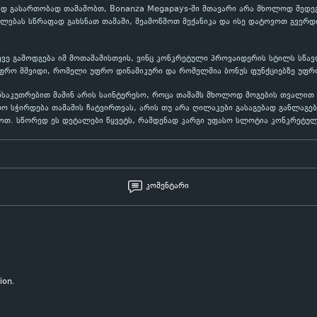
დ გასართობად თამაშობთ, Bonanza Megapays-ში მთავარი არა მხოლოდ შედეგი
ლებას სწრაფად გახსნათ თამაში, შეამოწმოთ მექანიკა და ისე დატოვოთ გვერდ
ვე გამოდგება იმ მოთამაშისთვის, ვინც კონკრეტული პროვაიდერის სტილს სწავლ
ფრო მშვიდი, რომელი უფრო დინამიკური და რომელშია ბონუს ფუნქციებზე უფრო
ნსაკუთრებით მაშინ არის საინტერესო, როცა თამაშს მხოლოდ მოგების თვალით
რო სჭირდება თამაშის ჩატვირთვას, არის თუ არა ღილაკები გასაგებად განლაგე
ლოთ. სწორედ ეს დეტალები წყვეტს, რამდენად კარგი უფასო სლოტია კონკრეტულ
კომენტარი
ion.