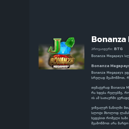
Bonanza
BTG
პროვაიდერი:
Bonanza Megapays სლ
Bonanza Megapay
Bonanza Megapays უფა
სრულად შეამოწმოთ, რ
თემატურად Bonanza Me
რა ხდება რელებზე, რო
ის ამ სათაურში ყურად
ვიზუალურ ნაწილში მთა
სლოტი მხოლოდ ლამაზი
ხვდებით რომელი ხაზი 
შეამოწმოთ არა მარტო 