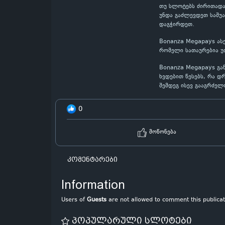
თუ სლოტებს ძირითადა
უნდა გაძლევდეთ საშუა
დაგჭირდეთ.
Bonanza Megapays ასე
რომელი სათაურებია უ
Bonanza Megapays გა
ხვდებით წესებს, რა დ
შემდეგ ისევ გააგრძე
0
მოწონება
კომენტარები
Information
Users of
Guests
are not allowed to comment this publicat
პოპულარული სლოტები