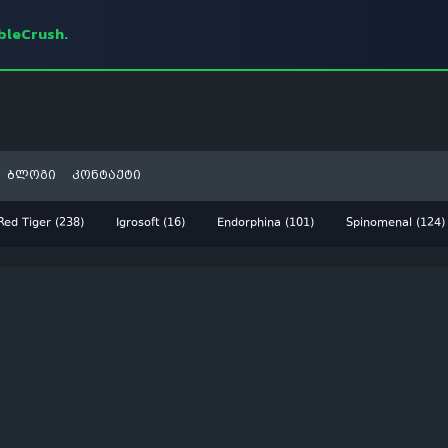
mbleCrush.
ბლოგი
კონტაქტი
Red Tiger (238)
Igrosoft (16)
Endorphina (101)
Spinomenal (124)