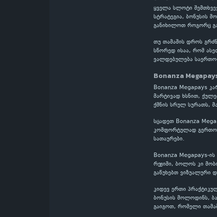
ყველა სლოტი შემთხვევ
სტრატეგია, ბონუსის მ
განიხილოთ როგორც გა
თუ თამაშის დროს გრძნ
სწორედ ისაა, რომ ასე
ვალდებულება საერთო
Bonanza Megapays
Bonanza Megapays კარ
მარტივად ხსნით, ქულე
ქმნის სრულ სურათს, მ
სცადეთ Bonanza Megap
კომფორტულად გერთობი
სათაურები.
Bonanza Megapays-ის 
რეჟიმი, ბოლოს კი მობ
გაწუხებთ ვიზუალური დ
კიდევ ერთი პრაქტიკუ
ბონუსის მოლოდინს, ბა
გაიგოთ, რომელი თამაშ