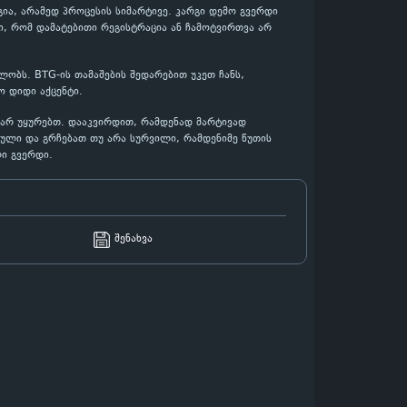
ა, არამედ პროცესის სიმარტივე. კარგი დემო გვერდი
ი, რომ დამატებითი რეგისტრაცია ან ჩამოტვირთვა არ
ობს. BTG-ის თამაშების შედარებით უკეთ ჩანს,
 დიდი აქცენტი.
 არ უყურებთ. დააკვირდით, რამდენად მარტივად
ბული და გრჩებათ თუ არა სურვილი, რამდენიმე წუთის
ი გვერდი.
შენახვა