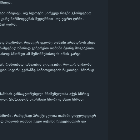
ჩნდეს.
დები იზიდავს. თუ სლოტში პირველ რიგში გჭირდებათ
დ კარგ წარმოდგენას შეგიქმნით. თუ უფრო ღრმა,
ბაც ღირს.
ენად მოგწონთ. რეალურ ფულზე თამაში არასდროს უნდა
რამდენად ხშირად გაჩერებთ თამაში მცირე მოგებებით,
ფასოდ სწორედ ამ შემოწმებისთვის არის კარგი.
აც, რამდენად გასაგებია ღილაკები, როგორ მუშაობს
ლია პატარა ეკრანზე სიმბოლოების წაკითხვა. ხშირად
აშისას განსაკუთრებული მნიშვნელობა აქვს სწრაფ
როთ. Sloto.ge-ის ფორმატი სწორედ ასეთ სწრაფ
.
გრძნობა, რამდენად პრაქტიკულია თამაში ყოველდღიურ
დ მუშაობს თამაში უკეთ თქვენი ჩვევებისთვის და