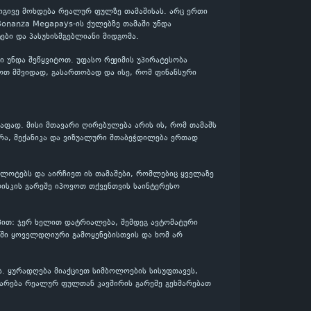
 იგივე მოხდება რეალურ ფულზე თამაშისას. არც ერთი
 Bonanza Megapays-ის ქულებზე თამაში უნდა
ბი და პასუხისმგებლიანი მიდგომა.
 უნდა შეწყვიტოთ. უფასო რეჟიმის უპირატესობა
შოთ მშვიდად, გასართობად და ისე, რომ ფინანსური
აფად. მისი მთავარი ღირებულება არის ის, რომ თამაშს
რა, მექანიკა და ვიზუალური შთაბეჭდილება ერთად
 სლოტებს და აირჩიეთ ის თამაშები, რომლებიც ყველაზე
ისკის გარეშე იპოვოთ თქვენთვის საინტერესო
მპით: ჯერ ხელით დატრიალება, შემდეგ ავტომატური
აში ყოველდღიური გამოყენებისთვის და ხომ არ
. ყურადღება მიაქციეთ სიმბოლოების სისუფთავეს,
დარება რეალურ ფულთან კავშირის გარეშე გეხმარებათ