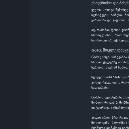
უსაფრთხო და პასუ
ყველა სლოტი შემთხვევ
სტრატეგია, ბონუსის მ
გართობა და გაცნობა,
თუ თამაშის დროს გრძნ
სწორედ ისაა, რომ ასე
საერთოდ არ გქონდეთ
Gold: მოკლე დასკვ
Gold კარგი არჩევანია
ხსნით, ქულებზე ამოწმ
სურათს, მაგრამ საბოლ
სცადეთ Gold Sloto.ge
კომფორტულად გერთობი
სათაურები.
Gold-ის შეფასებისას 
მობილურიდან შემოწმებ
დატვირთვა ხანგრძლივი
კიდევ ერთი პრაქტიკულ
მოლოდინს, ბალანსის მ
რომელი თამაშები გერ