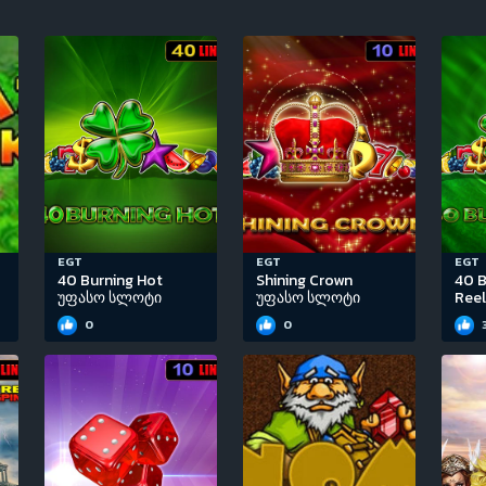
EGT
EGT
EGT
40 Burning Hot
Shining Crown
40 B
უფასო სლოტი
უფასო სლოტი
Ree
0
0