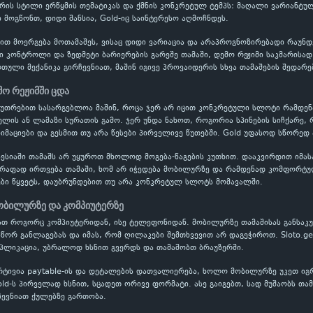
რის სტილი ერწყმის თემატიკას და ქმნის კონკრეტულ ტემპს: მაღალი ვარიანტუ
ი მოგწონთ, დიდი შანსია, Gold-იც საინტერესო აღმოჩნდეს.
ბით მოერგება მოთამაშეს, ვისაც დიდი ვარიაცია და არაპროგნოზირებადი რაუნ
ვი კონტროლი და ზედმეტი ბარიერების გარეშე თამაში, დემო რეჟიმი საკმარისა
ული მექანიკა გირჩევნიათ, მაშინ იგივე პროვაიდერის სხვა თამაშების შედარე
მო რეჟიმში ცდა
აკუთრებით სასარგებლოა მაშინ, როცა ჯერ არ იცით კონკრეტული სლოტი რამდ
ის ან ლამაზი სურათის გამო. ჯერ უნდა ნახოთ, როგორია სპინების სიჩქარე, 
ნიმაციები და გესმით თუ არა წესები პირველივე წუთებში. Gold უფასოდ სწორედ 
ესიაში თამაშს არ უყუროთ მხოლოდ მოგება-წაგების კუთხით. დააკვირდით იმას
წრაფად ირთვება თამაში, ხომ არ იჭედება მობილურზე და რამდენად კომფორტუ
ბი წყვეტს, დაუბრუნდებით თუ არა კონკრეტულ სლოტს მომავალში.
ობილურზე და კომპიუტერზე
ათ როგორც კომპიუტერიდან, ისე ტელეფონიდან. მობილურზე თამაშისას განსაკ
სწორ განლაგებას და იმას, რომ ღილაკები შემთხვევით არ დაგეჭიროთ. Sloto.g
აპლიკაცია, უბრალოდ ხსნით გვერდს და თამაშობთ ბრაუზერში.
რტივია paytable-ის და დეტალების დათვალიერება, ხოლო მობილურზე უკეთ ი
old-ს პირველად ხსნით, სცადეთ ორივე ფორმატი. ასე გაიგებთ, სად მუშაობს თა
ევნიათ ქულებზე გართობა.