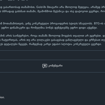
დ გასართობად თამაშობთ, Gold-ში მთავარი არა მხოლოდ შედეგია, არამედ პრო
 სწრაფად გახსნათ თამაში, შეამოწმოთ მექანიკა და ისე დატოვოთ გვერდი, რო
 იმ მოთამაშისთვის, ვინც კონკრეტული პროვაიდერის სტილს სწავლობს. BTG-ის 
 უფრო დინამიკური და რომელშია ბონუს ფუნქციებზე უფრო დიდი აქცენტი.
აშინ არის საინტერესო, როცა თამაშს მხოლოდ მოგების თვალით არ უყურებთ. დ
 ჩატვირთვას, არის თუ არა ღილაკები გასაგებად განლაგებული და გრჩებათ თუ 
ეს დეტალები წყვეტს, რამდენად კარგი უფასო სლოტია კონკრეტული გვერდი.
კომენტარი
ion.