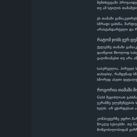
შემთხვევაში პროვაიდე
თუ ამ სტილის თამაშებ
ეს თამაში განსაკუთრე
სწრაფი გახსნა, მარტი
არასტანდარტული და რთ
რატომ ჯობს ჯერ დე
ქულებზე თამაში განს
დაიწყოთ მხოლოდ სახელ
გაღიზიანებთ თუ არა ა
სასურველია, პირველ ს
autoplay, რამდენად ს
სწორედ ასეთი დეტალე
როგორია თამაში მ
Gold შეგიძლიათ გახსნ
ეკრანზე ელემენტების 
ხელს: არ გჭირდებათ 
კომპიუტერზე უფრო მა
მოკლე სესიებში. თუ G
მოწყობილობიდან გირჩ