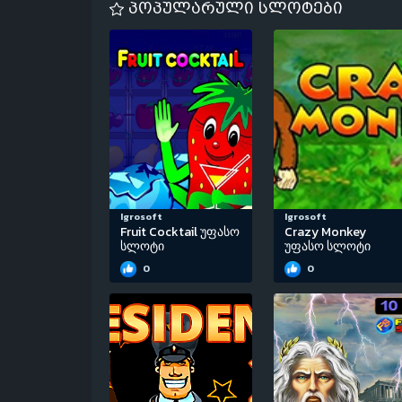
პოპულარული სლოტები
Igrosoft
Igrosoft
Fruit Cocktail უფასო
Crazy Monkey
სლოტი
უფასო სლოტი
0
0