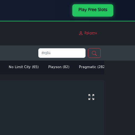
Play Free Slots
შესვლა
No Limit City (65)
Playson (82)
Pragmatic (282)
Betsoft (14