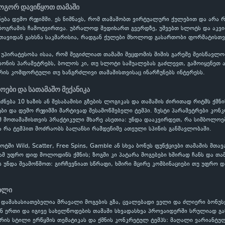
ოგორ დავიწყოთ თამაში
ხსნება დემო რეჟიმში. ეს ნიშნავს, რომ თამაშობთ ვირტუალური ქულებით და არ
პროგრამის ჩამოტვირთვა. უბრალოდ შედიხართ გვერდზე, უშვებთ სლოტს და აკვი
 თავიდან გახსნა საკმარისია, რადგან ქულები მხოლოდ გასართობი ფორმატისთვი
 უპირატესობა ისაა, რომ შეგიძლიათ თამაში შეცდომის შიშის გარეშე შეისწავ
ონის პარამეტრებს, ბოლოს კი, თუ სლოტი საშუალებას გაძლევთ, გამოიყენეთ ავ
რის კომფორტული თუ ხანგრძლივი თამაშისთვისაც ინარჩუნებს ინტერესს.
ები და სათამაშო მექანიკა
უძნება 10 ხაზის ან შესაბამისი გზების ლოგიკას და თამაშის ძირითად რიტმს ქმნი
ი და დემო რეჟიმში მარტივად შესამოწმებელი ტემპი. ზუსტი პარამეტრები კონკ
 მოთამაშისთვის პრაქტიკული მხარე ასეთია: უნდა დააკვირდეთ, რა სიმბოლოე
ა რა ტემპით მოძრაობს ბალანსი რამდენიმე ათეული სპინის განმავლობაში.
ში Wild, Scatter, Free Spins, Gamble ან სხვა ბონუს ფუნქციები თამაშის მთა
ამ უფრო დიდ მოლოდინს ქმნის; ზოგში კი პატარა მოგებები ხშირად ჩანს და თა
ს უნდა შეამოწმოთ: გირჩევნიათ სწრაფი, ხშირი მცირე კომბინაციები თუ უფრო დ
ტილი
 დამახასიათებელია მრავალი მოგების გზა, ცვალებადი ველი და ძლიერი ბონუს
ან ერთი და იგივე სახელწოდების თამაში სხვადასხვა პროვაიდერში სრულიად გ
რის სტილი ერწყმის თემატიკას და ქმნის კონკრეტულ ტემპს: მაღალი ვარიანტუ