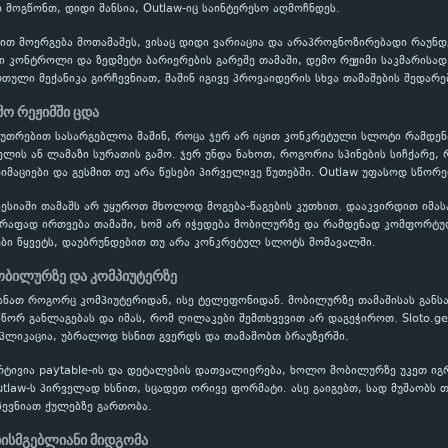
ი მოგწონთ, დიდი შანსია, Outlaw-იც საინტერესო აღმოჩნდეს.
ბით მოერგება მოთამაშეს, ვისაც დიდი ვარიაცია და არაპროგნოზირებადი რაუნ
ვი კონტროლი და ზედმეტი ბარიერების გარეშე თამაში, დემო რეჟიმი საკმარისა
ული მექანიკა გირჩევნიათ, მაშინ იგივე პროვაიდერის სხვა თამაშების შედარე
მო რეჟიმში ცდა
აკუთრებით სასარგებლოა მაშინ, როცა ჯერ არ იცით კონკრეტული სლოტი რამდ
ის ან ლამაზი სურათის გამო. ჯერ უნდა ნახოთ, როგორია სპინების სიჩქარე, 
ნიმაციები და გესმით თუ არა წესები პირველივე წუთებში. Outlaw უფასოდ სწორე
ესიაში თამაშს არ უყუროთ მხოლოდ მოგება-წაგების კუთხით. დააკვირდით იმას
წრაფად ირთვება თამაში, ხომ არ იჭედება მობილურზე და რამდენად კომფორტუ
ბი წყვეტს, დაუბრუნდებით თუ არა კონკრეტულ სლოტს მომავალში.
ობილურზე და კომპიუტერზე
სნათ როგორც კომპიუტერიდან, ისე ტელეფონიდან. მობილურზე თამაშისას განს
სწორ განლაგებას და იმას, რომ ღილაკები შემთხვევით არ დაგეჭიროთ. Sloto.g
აპლიკაცია, უბრალოდ ხსნით გვერდს და თამაშობთ ბრაუზერში.
რტივია paytable-ის და დეტალების დათვალიერება, ხოლო მობილურზე უკეთ ი
utlaw-ს პირველად ხსნით, სცადეთ ორივე ფორმატი. ასე გაიგებთ, სად მუშაობს 
ევნიათ ქულებზე გართობა.
ხისმგებლიანი მიდგომა