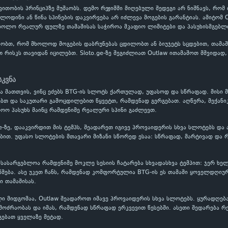
ითობის პრინციპზე მუშაობს. დემო რეჟიმში მიღებული შედეგი არ ნიშნავს, რომ
ოლოდინი ან წინა სპინების დაკვირვება არ იძლევა მოგების გარანტიას. ამიტომ
 ხოლო რეალურ ფულზე თამაშისას საჭიროა მკაფიო ლიმიტები და პასუხისმგებლი
ობთ, რომ მხოლოდ მოგების დაბრუნებას ცდილობთ ან ბიუჯეტს სცდებით, თამაში
თ რისკს თავიდან იცილებთ. Sloto.ge-ზე შეგიძლიათ Outlaw ითამაშოთ მშვიდა
.
სკვნა
ია მათთვის, ვინც ეძებს BTG-ის სლოტს ქართულად, უფასოდ და სწრაფად. მისი 
ებთ და საკუთარი გამოცდილებით წყვეტთ, რამდენად გერგებათ. აღწერა, მექან
ოო პასუხს მაინც რამდენიმე რეალური სპინი გაძლევთ.
ge-ზე, დააკვირდით მის ტემპს, შეადარეთ იგივე პროვაიდერის სხვა სლოტებს და
თ. უფასო სლოტების მთავარი მიზანი სწორედ ესაა: სწრაფად, მარტივად და რ
ს სასარგებლოა რამდენიმე მოკლე სესიის ჩატარება სხვადასხვა ტემპით: ჯერ ხ
მება. ასე უკეთ ჩანს, რამდენად კომფორტულია BTG-ის ეს თამაში ყოველდღიურ
 თამაშისას.
ი მიდგომაა, Outlaw შეადაროთ იმავე პროვაიდერის სხვა სლოტებს. ყურადღება
ოძრაობას და იმას, რამდენად სწრაფად ერკვევით წესებში. ასეთი შედარება რ
გებათ ყველაზე მეტად.