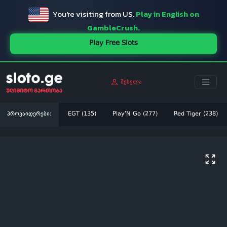
You're visiting from US.
Play in English on
GambleCrush.
Play Free Slots
შესვლა
პროვაიდერები:
EGT (135)
Play'N Go (277)
Red Tiger (238)