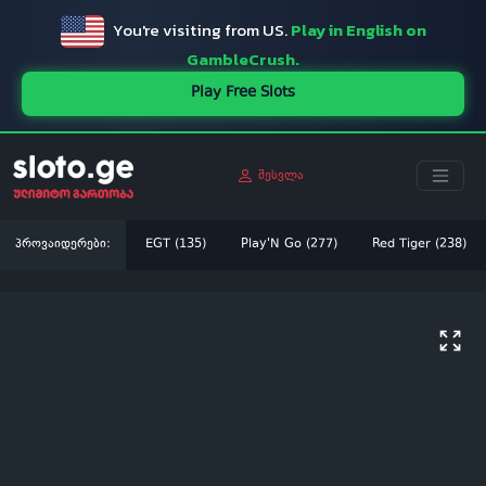
You're visiting from US.
Play in English on
GambleCrush.
Play Free Slots
შესვლა
პროვაიდერები:
EGT (135)
Play'N Go (277)
Red Tiger (238)