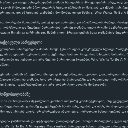
ან ერთი და იგივე სახელწოდების თამაში სხვადასხვა პროვაიდერში სრულიად გ
aways-ის შემთხვევაში პროვაიდერის სტილი ერწყმის თემატიკას და ქმნის კონკ
იდრეკილი. თუ ამ სტილის თამაშები მოგწონთ, დიდი შანსია, Who Wants To Be A 
ბით მოერგება მოთამაშეს, ვისაც დიდი ვარიაცია და არაპროგნოზირებადი რაუნ
ვი კონტროლი და ზედმეტი ბარიერების გარეშე თამაში, დემო რეჟიმი საკმარისა
ული მექანიკა გირჩევნიათ, მაშინ იგივე პროვაიდერის სხვა თამაშების შედარე
პრაქტიკული სარგებელი
აკუთრებით სასარგებლოა მაშინ, როცა ჯერ არ იცით კონკრეტული სლოტი რამდ
ის ან ლამაზი სურათის გამო. ჯერ უნდა ნახოთ, როგორია სპინების სიჩქარე, 
ნიმაციები და გესმით თუ არა წესები პირველივე წუთებში. Who Wants To Be A M
კარგი.
ესიაში თამაშს არ უყუროთ მხოლოდ მოგება-წაგების კუთხით. დააკვირდით იმას
წრაფად ირთვება თამაში, ხომ არ იჭედება მობილურზე და რამდენად კომფორტუ
ბი წყვეტს, დაუბრუნდებით თუ არა კონკრეტულ სლოტს მომავალში.
 მოწყობილობაზე
llionaire Megaways შეგიძლიათ გახსნათ როგორც კომპიუტერიდან, ისე ტელეფო
აფ ჩატვირთვას, ეკრანზე ელემენტების სწორ განლაგებას და იმას, რომ ღილაკე
ამოცდას უწყობს ხელს: არ გჭირდებათ აპლიკაცია, უბრალოდ ხსნით გვერდს და 
რტივია paytable-ის და დეტალების დათვალიერება, ხოლო მობილურზე უკეთ ი
ho Wants To Be A Millionaire Megaways-ს პირველად ხსნით, სცადეთ ორივე ფორ