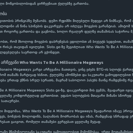
ელი მოწყობილობიდან გირჩევნიათ ქულებზე გართობა.
ნობა
ითობის პრინციპზე მუშაობს. დემო რეჟიმში მიღებული შედეგი არ ნიშნავს, რომ
ლოდინი ან წინა სპინების დაკვირვება არ იძლევა მოგების გარანტიას. ამიტომ W
ოთ როგორც გართობა და გაცნობა, ხოლო რეალურ ფულზე თამაშისას საჭიროა მკ
ობთ, რომ მხოლოდ მოგების დაბრუნებას ცდილობთ ან ბიუჯეტს სცდებით, თამაში
თ რისკს თავიდან იცილებთ. Sloto.ge-ზე შეგიძლიათ Who Wants To Be A Millio
ვალდებულება საერთოდ არ გქონდეთ.
 არჩევანი Who Wants To Be A Millionaire Megaways
llionaire Megaways კარგი არჩევანია მათთვის, ვინც ეძებს BTG-ის სლოტს ქარ
რომ თამაშს მარტივად ხსნით, ქულებზე ამოწმებთ და საკუთარი გამოცდილებით წ
ება ერთად ქმნის სრულ სურათს, მაგრამ საბოლოო პასუხს მაინც რამდენიმე რე
Be A Millionaire Megaways Sloto.ge-ზე, დააკვირდით მის ტემპს, შეადარეთ იგ
ყველაზე კომფორტულად გერთობით. უფასო სლოტების მთავარი მიზანი სწორედ ე
 სათაურები.
ი მიდგომაა, Who Wants To Be A Millionaire Megaways შეადაროთ იმავე პროვ
ვეს, ბონუსის მოლოდინს, ბალანსის მოძრაობას და იმას, რამდენად სწრაფად ე
არებათ გაიგოთ, რომელი თამაშები გერგებათ ყველაზე მეტად.
ელაზე მნიშვნელოვანი საკუთარი გამოცდილებით შემოწმებაა. ერთი მოთამაშისთ