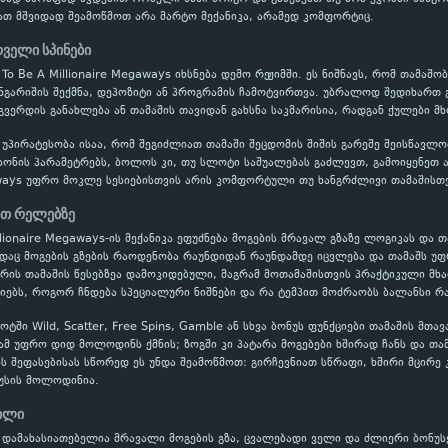
ათ მშვიდად შეამოწმოთ არა მარტო მექანიკა, არამედ კომფორტიც.
რველი სპინები
s To Be A Millionaire Megaways იხსნება დემო რეჟიმში. ეს ნიშნავს, რომ თა
ნგარიშის შექმნა, დეპოზიტი ან პროგრამის ჩამოტვირთვა. უბრალოდ შედიხართ გ
გვერდის განახლება ან თამაშის თავიდან გახსნა საკმარისია, რადგან ქულები
 უპირატესობა ისაა, რომ შეგიძლიათ თამაში შეცდომის შიშის გარეშე შეისწავ
ონის პარამეტრებს, ბოლოს კი, თუ სლოტი საშუალებას გაძლევთ, გამოიყენეთ ავ
aways უფრო მოკლე სესიებისთვის არის კომფორტული თუ ხანგრძლივი თამაშისთვ
ეთ რელებზე
llionaire Megaways-ის მექანიკა ეფუძნება მოგების მრავალ გზაზე ლოგიკას და 
ადაც მოგების გზების რაოდენობა რაუნდიდან რაუნდამდე იცვლება და თამაშს უ
რის თამაშის წესებზეა დამოკიდებული, მაგრამ მოთამაშისთვის პრაქტიკული მხა
ებს, როგორ ჩნდება სპეციალური ნიშნები და რა ტემპით მოძრაობს ბალანსი რა
ში Wild, Scatter, Free Spins, Gamble ან სხვა ბონუს ფუნქციები თამაშის მთა
ამ უფრო დიდ მოლოდინს ქმნის; ზოგში კი პატარა მოგებები ხშირად ჩანს და თ
-ის შეფასებისას სწორედ ეს უნდა შეამოწმოთ: გირჩევნიათ სწრაფი, ხშირი მცირე
ნუსის მოლოდინია.
ტილი
 დამახასიათებელია მრავალი მოგების გზა, ცვალებადი ველი და ძლიერი ბონუს