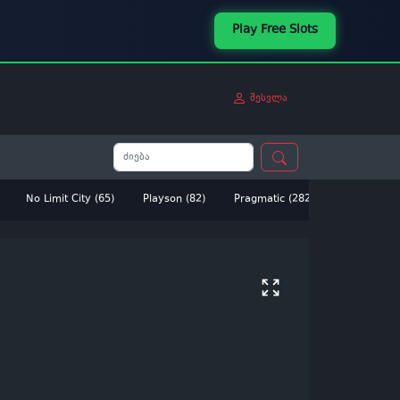
Play Free Slots
შესვლა
No Limit City (65)
Playson (82)
Pragmatic (282)
Betsoft (14