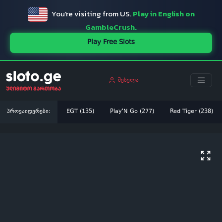
You're visiting from US.
Play in English on
GambleCrush.
Play Free Slots
შესვლა
პროვაიდერები:
EGT (135)
Play'N Go (277)
Red Tiger (238)