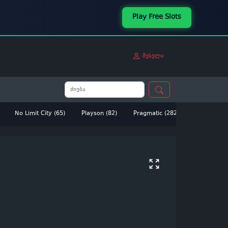
Play Free Slots
შესვლა
No Limit City (65)
Playson (82)
Pragmatic (282)
Betsoft (14