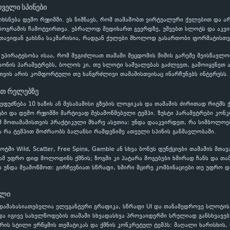
რველი სპინები
st იხსნება დემო რეჟიმში. ეს ნიშნავს, რომ თამაშობთ ვირტუალური ქულებით და
პროგრამის ჩამოტვირთვა. უბრალოდ შედიხართ გვერდზე, უშვებთ სლოტს და აკვი
 თავიდან გახსნა საკმარისია, რადგან ქულები მხოლოდ გასართობი ფორმატისთვი
 უპირატესობა ისაა, რომ შეგიძლიათ თამაში შეცდომის შიშის გარეშე შეისწავ
ონის პარამეტრებს, ბოლოს კი, თუ სლოტი საშუალებას გაძლევთ, გამოიყენეთ ავტ
თვის არის კომფორტული თუ ხანგრძლივი თამაშისთვისაც ინარჩუნებს ინტერესს.
ეთ რელებზე
ა ეფუძნება 10 ხაზის ან შესაბამისი გზების ლოგიკას და თამაშის ძირითად რიტმს ქ
ი და დემო რეჟიმში მარტივად შესამოწმებელი ტემპი. ზუსტი პარამეტრები კონკ
 მოთამაშისთვის პრაქტიკული მხარე ასეთია: უნდა დააკვირდეთ, რა სიმბოლოე
ა რა ტემპით მოძრაობს ბალანსი რამდენიმე ათეული სპინის განმავლობაში.
ში Wild, Scatter, Free Spins, Gamble ან სხვა ბონუს ფუნქციები თამაშის მთა
ამ უფრო დიდ მოლოდინს ქმნის; ზოგში კი პატარა მოგებები ხშირად ჩანს და თა
ს უნდა შეამოწმოთ: გირჩევნიათ სწრაფი, ხშირი მცირე კომბინაციები თუ უფრო დ
ილი
დამახასიათებელია ელეგანტური გრაფიკა, სწრაფი UI და თანამედროვე სლოტის 
და იგივე სახელწოდების თამაში სხვადასხვა პროვაიდერში სრულიად განსხვავებ
რის სტილი ერწყმის თემატიკას და ქმნის კონკრეტულ ტემპს: მაღალი ხარისხის