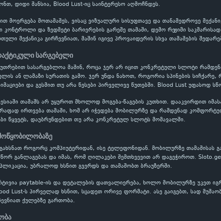
ონთ, დიდი შანსია, Blood Lust-იც საინტერესო აღმოჩნდეს.
ბით მოერგება მოთამაშეს, ვისაც ვიზუალური სისუფთავე და თანამედროვე მექან
ვი კონტროლი და ზედმეტი ბარიერების გარეშე თამაში, დემო რეჟიმი საკმარისა
ული მექანიკა გირჩევნიათ, მაშინ იგივე პროვაიდერის სხვა თამაშების შედარე
პრაქტიკული სარგებელი
აკუთრებით სასარგებლოა მაშინ, როცა ჯერ არ იცით კონკრეტული სლოტი რამდ
ის ან ლამაზი სურათის გამო. ჯერ უნდა ნახოთ, როგორია სპინების სიჩქარე, 
იმაციები და გესმით თუ არა წესები პირველივე წუთებში. Blood Lust უფასოდ სწ
ესიაში თამაშს არ უყუროთ მხოლოდ მოგება-წაგების კუთხით. დააკვირდით იმას
წრაფად ირთვება თამაში, ხომ არ იჭედება მობილურზე და რამდენად კომფორტუ
ბი წყვეტს, დაუბრუნდებით თუ არა კონკრეტულ სლოტს მომავალში.
 მოწყობილობაზე
 გახსნათ როგორც კომპიუტერიდან, ისე ტელეფონიდან. მობილურზე თამაშისას გ
სწორ განლაგებას და იმას, რომ ღილაკები შემთხვევით არ დაგეჭიროთ. Sloto.g
აპლიკაცია, უბრალოდ ხსნით გვერდს და თამაშობთ ბრაუზერში.
რტივია paytable-ის და დეტალების დათვალიერება, ხოლო მობილურზე უკეთ ი
lood Lust-ს პირველად ხსნით, სცადეთ ორივე ფორმატი. ასე გაიგებთ, სად მუშაო
ევნიათ ქულებზე გართობა.
ნობა