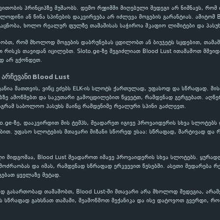
ითობის პრინციპზე მუშაობს. დემო რეჟიმში მიღებული შედეგი არ ნიშნავს, რომ
ოლოდინი ან წინა სპინების დაკვირვება არ იძლევა მოგების გარანტიას. ამიტომ 
აცნობა, ხოლო რეალურ ფულზე თამაშისას საჭიროა მკაფიო ლიმიტები და პასუხ
ობთ, რომ მხოლოდ მოგების დაბრუნებას ცდილობთ ან ბიუჯეტს სცდებით, თამაში
თ რისკს თავიდან იცილებთ. Sloto.ge-ზე შეგიძლიათ Blood Lust ითამაშოთ მშვი
დ არ გქონდეთ.
 არჩევანი Blood Lust
ევანია მათთვის, ვინც ეძებს ELK-ის სლოტს ქართულად, უფასოდ და სწრაფად. მი
ბზე ამოწმებთ და საკუთარი გამოცდილებით წყვეტთ, რამდენად გერგებათ. აღწე
აგრამ საბოლოო პასუხს მაინც რამდენიმე რეალური სპინი გაძლევთ.
oto.ge-ზე, დააკვირდით მის ტემპს, შეადარეთ იგივე პროვაიდერის სხვა სლოტებს
თ. უფასო სლოტების მთავარი მიზანი სწორედ ესაა: სწრაფად, მარტივად და რ
ი მიდგომაა, Blood Lust შეადაროთ იმავე პროვაიდერის სხვა სლოტებს. ყურადღ
ოძრაობას და იმას, რამდენად სწრაფად ერკვევით წესებში. ასეთი შედარება რ
გებათ ყველაზე მეტად.
 გასართობად თამაშობთ, Blood Lust-ში მთავარი არა მხოლოდ შედეგია, არამე
 სწრაფად გახსნათ თამაში, შეამოწმოთ მექანიკა და ისე დატოვოთ გვერდი, რო