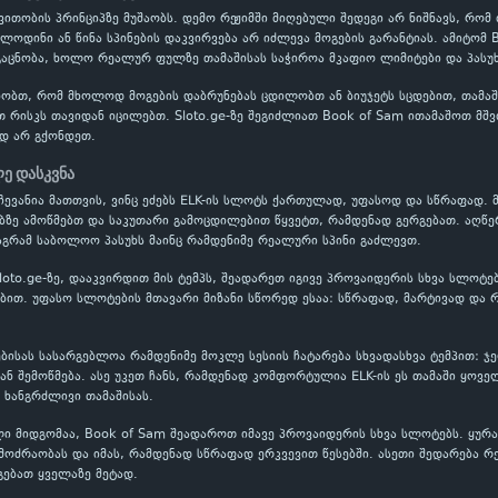
ითობის პრინციპზე მუშაობს. დემო რეჟიმში მიღებული შედეგი არ ნიშნავს, რომ
ოლოდინი ან წინა სპინების დაკვირვება არ იძლევა მოგების გარანტიას. ამიტომ
აცნობა, ხოლო რეალურ ფულზე თამაშისას საჭიროა მკაფიო ლიმიტები და პასუხ
ობთ, რომ მხოლოდ მოგების დაბრუნებას ცდილობთ ან ბიუჯეტს სცდებით, თამაში
თ რისკს თავიდან იცილებთ. Sloto.ge-ზე შეგიძლიათ Book of Sam ითამაშოთ მშ
დ არ გქონდეთ.
ე დასკვნა
ჩევანია მათთვის, ვინც ეძებს ELK-ის სლოტს ქართულად, უფასოდ და სწრაფად. 
ბზე ამოწმებთ და საკუთარი გამოცდილებით წყვეტთ, რამდენად გერგებათ. აღწე
აგრამ საბოლოო პასუხს მაინც რამდენიმე რეალური სპინი გაძლევთ.
loto.ge-ზე, დააკვირდით მის ტემპს, შეადარეთ იგივე პროვაიდერის სხვა სლოტე
თ. უფასო სლოტების მთავარი მიზანი სწორედ ესაა: სწრაფად, მარტივად და რ
ებისას სასარგებლოა რამდენიმე მოკლე სესიის ჩატარება სხვადასხვა ტემპით: ჯ
 შემოწმება. ასე უკეთ ჩანს, რამდენად კომფორტულია ELK-ის ეს თამაში ყოვე
 ხანგრძლივი თამაშისას.
ი მიდგომაა, Book of Sam შეადაროთ იმავე პროვაიდერის სხვა სლოტებს. ყურა
ოძრაობას და იმას, რამდენად სწრაფად ერკვევით წესებში. ასეთი შედარება რ
გებათ ყველაზე მეტად.