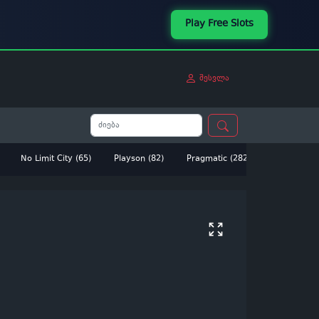
Play Free Slots
შესვლა
No Limit City (65)
Playson (82)
Pragmatic (282)
Betsoft (14