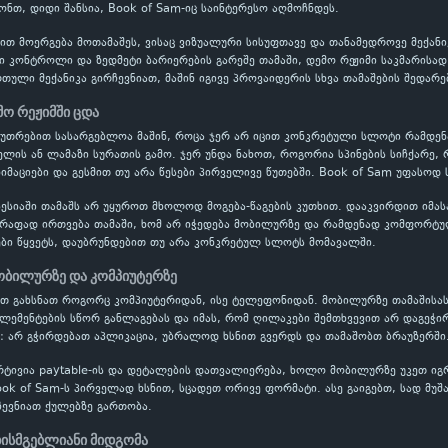
ონთ, დიდი შანსია, Book of Sam-იც საინტერესო აღმოჩნდეს.
ბით მოერგება მოთამაშეს, ვისაც ვიზუალური სისუფთავე და თანამედროვე მექან
ვი კონტროლი და ზედმეტი ბარიერების გარეშე თამაში, დემო რეჟიმი საკმარისა
ული მექანიკა გირჩევნიათ, მაშინ იგივე პროვაიდერის სხვა თამაშების შედარე
მო რეჟიმში ცდა
აკუთრებით სასარგებლოა მაშინ, როცა ჯერ არ იცით კონკრეტული სლოტი რამდ
ის ან ლამაზი სურათის გამო. ჯერ უნდა ნახოთ, როგორია სპინების სიჩქარე, 
ნიმაციები და გესმით თუ არა წესები პირველივე წუთებში. Book of Sam უფასოდ 
ესიაში თამაშს არ უყუროთ მხოლოდ მოგება-წაგების კუთხით. დააკვირდით იმას
წრაფად ირთვება თამაში, ხომ არ იჭედება მობილურზე და რამდენად კომფორტუ
ბი წყვეტს, დაუბრუნდებით თუ არა კონკრეტულ სლოტს მომავალში.
ობილურზე და კომპიუტერზე
ათ გახსნათ როგორც კომპიუტერიდან, ისე ტელეფონიდან. მობილურზე თამაშისას
ელემენტების სწორ განლაგებას და იმას, რომ ღილაკები შემთხვევით არ დაგეჭი
: არ გჭირდებათ აპლიკაცია, უბრალოდ ხსნით გვერდს და თამაშობთ ბრაუზერში
რტივია paytable-ის და დეტალების დათვალიერება, ხოლო მობილურზე უკეთ ი
ook of Sam-ს პირველად ხსნით, სცადეთ ორივე ფორმატი. ასე გაიგებთ, სად მუშ
ევნიათ ქულებზე გართობა.
ხისმგებლიანი მიდგომა