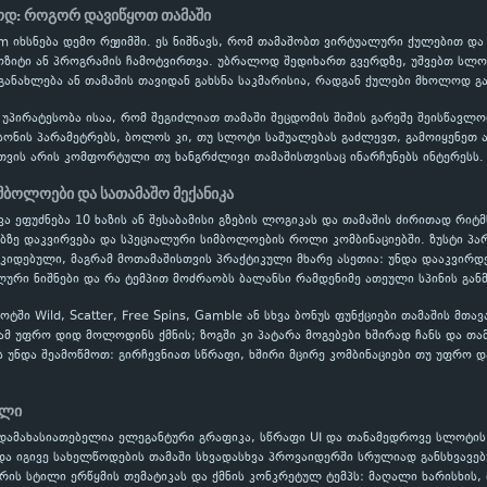
ოდ: როგორ დავიწყოთ თამაში
Sam იხსნება დემო რეჟიმში. ეს ნიშნავს, რომ თამაშობთ ვირტუალური ქულებით 
პოზიტი ან პროგრამის ჩამოტვირთვა. უბრალოდ შედიხართ გვერდზე, უშვებთ სლოტ
განახლება ან თამაშის თავიდან გახსნა საკმარისია, რადგან ქულები მხოლოდ გ
 უპირატესობა ისაა, რომ შეგიძლიათ თამაში შეცდომის შიშის გარეშე შეისწავ
ონის პარამეტრებს, ბოლოს კი, თუ სლოტი საშუალებას გაძლევთ, გამოიყენეთ ავ
თვის არის კომფორტული თუ ხანგრძლივი თამაშისთვისაც ინარჩუნებს ინტერესს.
მბოლოები და სათამაშო მექანიკა
იკა ეფუძნება 10 ხაზის ან შესაბამისი გზების ლოგიკას და თამაშის ძირითად რ
ებზე დაკვირვება და სპეციალური სიმბოლოების როლი კომბინაციებში. ზუსტი პ
ოკიდებული, მაგრამ მოთამაშისთვის პრაქტიკული მხარე ასეთია: უნდა დააკვირდ
ური ნიშნები და რა ტემპით მოძრაობს ბალანსი რამდენიმე ათეული სპინის გან
ში Wild, Scatter, Free Spins, Gamble ან სხვა ბონუს ფუნქციები თამაშის მთა
ამ უფრო დიდ მოლოდინს ქმნის; ზოგში კი პატარა მოგებები ხშირად ჩანს და თა
ს უნდა შეამოწმოთ: გირჩევნიათ სწრაფი, ხშირი მცირე კომბინაციები თუ უფრო დ
ილი
დამახასიათებელია ელეგანტური გრაფიკა, სწრაფი UI და თანამედროვე სლოტის 
და იგივე სახელწოდების თამაში სხვადასხვა პროვაიდერში სრულიად განსხვავე
რის სტილი ერწყმის თემატიკას და ქმნის კონკრეტულ ტემპს: მაღალი ხარისხის