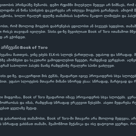
ითობის პრინციპზე მუშაობს. დემო რეჟიმში მიღებული შედეგი არ ნიშნავს, რომ
ოლოდინი ან წინა სპინების დაკვირვება არ იძლევა მოგების გარანტიას. ამიტომ 
აცნობა, ხოლო რეალურ ფულზე თამაშისას საჭიროა მკაფიო ლიმიტები და პასუხ
ობთ, რომ მხოლოდ მოგების დაბრუნებას ცდილობთ ან ბიუჯეტს სცდებით, თამაში
თ რისკს თავიდან იცილებთ. Sloto.ge-ზე შეგიძლიათ Book of Toro ითამაშოთ მშ
დ არ გქონდეთ.
 არჩევანი Book of Toro
რჩევანია მათთვის, ვინც ეძებს ELK-ის სლოტს ქართულად, უფასოდ და სწრაფად. 
ბზე ამოწმებთ და საკუთარი გამოცდილებით წყვეტთ, რამდენად გერგებათ. აღწე
აგრამ საბოლოო პასუხს მაინც რამდენიმე რეალური სპინი გაძლევთ.
Sloto.ge-ზე, დააკვირდით მის ტემპს, შეადარეთ იგივე პროვაიდერის სხვა სლოტე
თ. უფასო სლოტების მთავარი მიზანი სწორედ ესაა: სწრაფად, მარტივად და რ
ი მიდგომაა, Book of Toro შეადაროთ იმავე პროვაიდერის სხვა სლოტებს. ყურა
ოძრაობას და იმას, რამდენად სწრაფად ერკვევით წესებში. ასეთი შედარება რ
გებათ ყველაზე მეტად.
 გასართობად თამაშობთ, Book of Toro-ში მთავარი არა მხოლოდ შედეგია, არა
 სწრაფად გახსნათ თამაში, შეამოწმოთ მექანიკა და ისე დატოვოთ გვერდი, რო