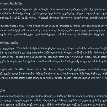
რველი სპინები
Toro იხსნება დემო რეჟიმში. ეს ნიშნავს, რომ თამაშობთ ვირტუალური ქულებით 
პროგრამის ჩამოტვირთვა. უბრალოდ შედიხართ გვერდზე, უშვებთ სლოტს და აკვი
 თავიდან გახსნა საკმარისია, რადგან ქულები მხოლოდ გასართობი ფორმატისთვი
 უპირატესობა ისაა, რომ შეგიძლიათ თამაში შეცდომის შიშის გარეშე შეისწავ
ონის პარამეტრებს, ბოლოს კი, თუ სლოტი საშუალებას გაძლევთ, გამოიყენეთ ავტ
თვის არის კომფორტული თუ ხანგრძლივი თამაშისთვისაც ინარჩუნებს ინტერესს.
ეთ რელებზე
ნიკა ეფუძნება 10 ხაზის ან შესაბამისი გზების ლოგიკას და თამაშის ძირითად რ
ებზე დაკვირვება და სპეციალური სიმბოლოების როლი კომბინაციებში. ზუსტი პ
ოკიდებული, მაგრამ მოთამაშისთვის პრაქტიკული მხარე ასეთია: უნდა დააკვირდ
ური ნიშნები და რა ტემპით მოძრაობს ბალანსი რამდენიმე ათეული სპინის გან
ში Wild, Scatter, Free Spins, Gamble ან სხვა ბონუს ფუნქციები თამაშის მთა
ამ უფრო დიდ მოლოდინს ქმნის; ზოგში კი პატარა მოგებები ხშირად ჩანს და თა
ს უნდა შეამოწმოთ: გირჩევნიათ სწრაფი, ხშირი მცირე კომბინაციები თუ უფრო დ
ილი
დამახასიათებელია ელეგანტური გრაფიკა, სწრაფი UI და თანამედროვე სლოტის 
და იგივე სახელწოდების თამაში სხვადასხვა პროვაიდერში სრულიად განსხვავებ
რის სტილი ერწყმის თემატიკას და ქმნის კონკრეტულ ტემპს: მაღალი ხარისხის