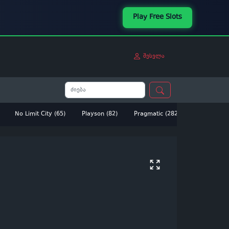
Play Free Slots
შესვლა
No Limit City (65)
Playson (82)
Pragmatic (282)
Betsoft (14