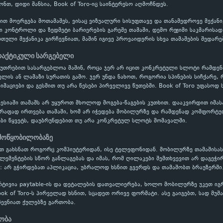
ონთ, დიდი შანსია, Book of Toro-იც საინტერესო აღმოჩნდეს.
ბით მოერგება მოთამაშეს, ვისაც ვიზუალური სისუფთავე და თანამედროვე მექან
ვი კონტროლი და ზედმეტი ბარიერების გარეშე თამაში, დემო რეჟიმი საკმარისა
ული მექანიკა გირჩევნიათ, მაშინ იგივე პროვაიდერის სხვა თამაშების შედარე
პრაქტიკული სარგებელი
აკუთრებით სასარგებლოა მაშინ, როცა ჯერ არ იცით კონკრეტული სლოტი რამდ
ის ან ლამაზი სურათის გამო. ჯერ უნდა ნახოთ, როგორია სპინების სიჩქარე, 
იმაციები და გესმით თუ არა წესები პირველივე წუთებში. Book of Toro უფასოდ 
ესიაში თამაშს არ უყუროთ მხოლოდ მოგება-წაგების კუთხით. დააკვირდით იმას
წრაფად ირთვება თამაში, ხომ არ იჭედება მობილურზე და რამდენად კომფორტუ
ბი წყვეტს, დაუბრუნდებით თუ არა კონკრეტულ სლოტს მომავალში.
 მოწყობილობაზე
ათ გახსნათ როგორც კომპიუტერიდან, ისე ტელეფონიდან. მობილურზე თამაშისა
ელემენტების სწორ განლაგებას და იმას, რომ ღილაკები შემთხვევით არ დაგეჭი
: არ გჭირდებათ აპლიკაცია, უბრალოდ ხსნით გვერდს და თამაშობთ ბრაუზერში
რტივია paytable-ის და დეტალების დათვალიერება, ხოლო მობილურზე უკეთ ი
ook of Toro-ს პირველად ხსნით, სცადეთ ორივე ფორმატი. ასე გაიგებთ, სად მუშ
ევნიათ ქულებზე გართობა.
ნობა