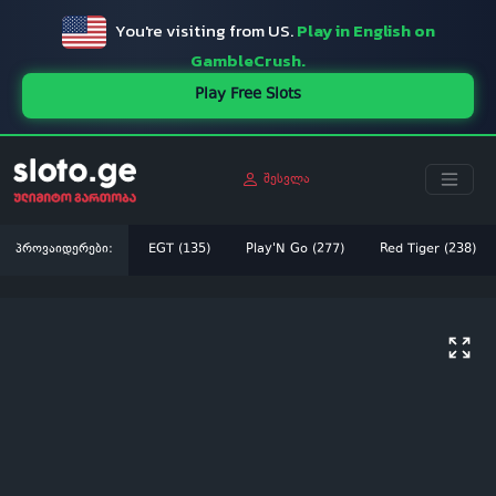
You're visiting from US.
Play in English on
GambleCrush.
Play Free Slots
შესვლა
პროვაიდერები:
EGT (135)
Play'N Go (277)
Red Tiger (238)