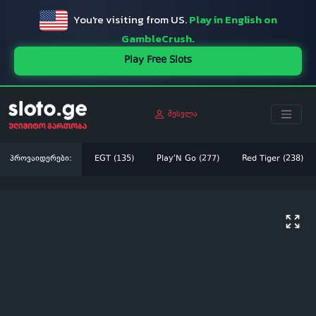
You're visiting from US.
Play in English on
GambleCrush.
Play Free Slots
შესვლა
პროვაიდერები:
EGT (135)
Play'N Go (277)
Red Tiger (238)