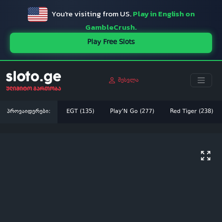
You're visiting from US.
Play in English on
GambleCrush.
Play Free Slots
შესვლა
პროვაიდერები:
EGT (135)
Play'N Go (277)
Red Tiger (238)