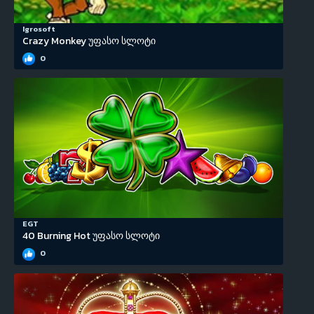
Igrosoft
Crazy Monkey უფასო სლოტი
0
EGT
40 Burning Hot უფასო სლოტი
0