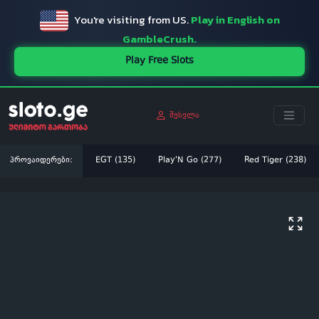
You're visiting from US.
Play in English on
GambleCrush.
Play Free Slots
შესვლა
პროვაიდერები:
EGT (135)
Play'N Go (277)
Red Tiger (238)