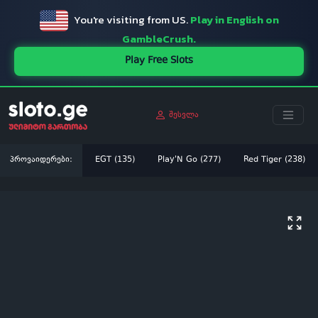
You're visiting from US.
Play in English on
GambleCrush.
Play Free Slots
შესვლა
პროვაიდერები:
EGT (135)
Play'N Go (277)
Red Tiger (238)