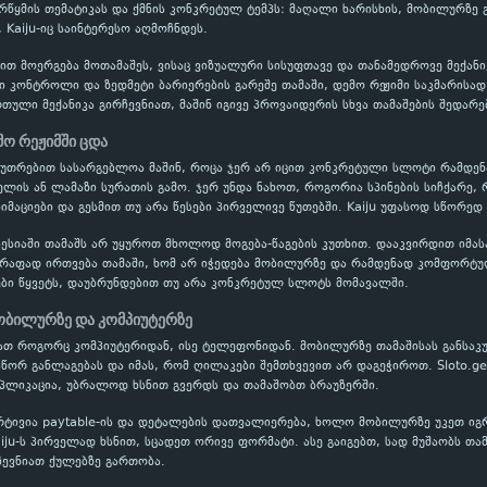
წყმის თემატიკას და ქმნის კონკრეტულ ტემპს: მაღალი ხარისხის, მობილურზე 
 Kaiju-იც საინტერესო აღმოჩნდეს.
ბით მოერგება მოთამაშეს, ვისაც ვიზუალური სისუფთავე და თანამედროვე მექან
ვი კონტროლი და ზედმეტი ბარიერების გარეშე თამაში, დემო რეჟიმი საკმარისა
ული მექანიკა გირჩევნიათ, მაშინ იგივე პროვაიდერის სხვა თამაშების შედარე
მო რეჟიმში ცდა
აკუთრებით სასარგებლოა მაშინ, როცა ჯერ არ იცით კონკრეტული სლოტი რამდ
ის ან ლამაზი სურათის გამო. ჯერ უნდა ნახოთ, როგორია სპინების სიჩქარე, 
იმაციები და გესმით თუ არა წესები პირველივე წუთებში. Kaiju უფასოდ სწორედ 
ესიაში თამაშს არ უყუროთ მხოლოდ მოგება-წაგების კუთხით. დააკვირდით იმას
წრაფად ირთვება თამაში, ხომ არ იჭედება მობილურზე და რამდენად კომფორტუ
ბი წყვეტს, დაუბრუნდებით თუ არა კონკრეტულ სლოტს მომავალში.
ობილურზე და კომპიუტერზე
ნათ როგორც კომპიუტერიდან, ისე ტელეფონიდან. მობილურზე თამაშისას განსაკ
სწორ განლაგებას და იმას, რომ ღილაკები შემთხვევით არ დაგეჭიროთ. Sloto.g
აპლიკაცია, უბრალოდ ხსნით გვერდს და თამაშობთ ბრაუზერში.
რტივია paytable-ის და დეტალების დათვალიერება, ხოლო მობილურზე უკეთ ი
aiju-ს პირველად ხსნით, სცადეთ ორივე ფორმატი. ასე გაიგებთ, სად მუშაობს თა
ევნიათ ქულებზე გართობა.