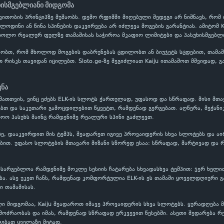
ხისმგებლიანი მიდგომა
ითობის პრინციპზე მუშაობს. დემო რეჟიმში მიღებული შედეგი არ ნიშნავს, რომ
ოლოდინი ან წინა სპინების დაკვირვება არ იძლევა მოგების გარანტიას. ამიტომ
 ხოლო რეალურ ფულზე თამაშისას საჭიროა მკაფიო ლიმიტები და პასუხისმგებლი
ობთ, რომ მხოლოდ მოგების დაბრუნებას ცდილობთ ან ბიუჯეტს სცდებით, თამაში
თ რისკს თავიდან იცილებთ. Sloto.ge-ზე შეგიძლიათ Kaiju ითამაშოთ მშვიდად,
.
ვნა
ა მათთვის, ვინც ეძებს ELK-ის სლოტს ქართულად, უფასოდ და სწრაფად. მისი მთ
ებთ და საკუთარი გამოცდილებით წყვეტთ, რამდენად გერგებათ. აღწერა, მექან
ოო პასუხს მაინც რამდენიმე რეალური სპინი გაძლევთ.
e-ზე, დააკვირდით მის ტემპს, შეადარეთ იგივე პროვაიდერის სხვა სლოტებს და ა
თ. უფასო სლოტების მთავარი მიზანი სწორედ ესაა: სწრაფად, მარტივად და რ
 სასარგებლოა რამდენიმე მოკლე სესიის ჩატარება სხვადასხვა ტემპით: ჯერ ხელ
ა. ასე უკეთ ჩანს, რამდენად კომფორტულია ELK-ის ეს თამაში ყოველდღიური გ
 თამაშისას.
ი მიდგომაა, Kaiju შეადაროთ იმავე პროვაიდერის სხვა სლოტებს. ყურადღება მ
ოძრაობას და იმას, რამდენად სწრაფად ერკვევით წესებში. ასეთი შედარება რ
გებათ ყველაზე მეტად.