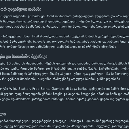
გორ დავიწყოთ თამაში
სნება დემო რეჟიმში. ეს ნიშნავს, რომ თამაშობთ ვირტუალური ქულებით და არა რ
ს ჩამოტვირთვა. უბრალოდ შედიხართ გვერდზე, უშვებთ სლოტს და აკვირდებით 
 თავიდან გახსნა საკმარისია, რადგან ქულები მხოლოდ გასართობი ფორმატისთვი
 უპირატესობა ისაა, რომ შეგიძლიათ თამაში შეცდომის შიშის გარეშე შეისწავ
ონის პარამეტრებს, ბოლოს კი, თუ სლოტი საშუალებას გაძლევთ, გამოიყენეთ ავ
რის კომფორტული თუ ხანგრძლივი თამაშისთვისაც ინარჩუნებს ინტერესს.
ბი და სათამაშო მექანიკა
ძნება 10 ხაზის ან შესაბამისი გზების ლოგიკას და თამაშის ძირითად რიტმს ქმნის 
ი და დემო რეჟიმში მარტივად შესამოწმებელი ტემპი. ზუსტი პარამეტრები კონკ
 მოთამაშისთვის პრაქტიკული მხარე ასეთია: უნდა დააკვირდეთ, რა სიმბოლოე
ა რა ტემპით მოძრაობს ბალანსი რამდენიმე ათეული სპინის განმავლობაში.
ში Wild, Scatter, Free Spins, Gamble ან სხვა ბონუს ფუნქციები თამაშის მთა
ამ უფრო დიდ მოლოდინს ქმნის; ზოგში კი პატარა მოგებები ხშირად ჩანს და თა
ს უნდა შეამოწმოთ: გირჩევნიათ სწრაფი, ხშირი მცირე კომბინაციები თუ უფრო დ
ილი
დამახასიათებელია ელეგანტური გრაფიკა, სწრაფი UI და თანამედროვე სლოტის 
და იგივე სახელწოდების თამაში სხვადასხვა პროვაიდერში სრულიად განსხვავებ