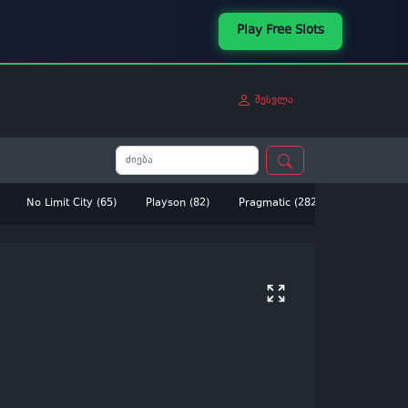
Play Free Slots
შესვლა
No Limit City (65)
Playson (82)
Pragmatic (282)
Betsoft (14