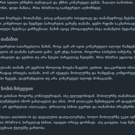
რის სტილი ერწყმის თემატიკას და ქმნის კონკრეტულ ტემპს: მაღალი ხარისხის
ნთ, დიდი შანსია, Miss Wildfire-იც საინტერესო აღმოჩნდეს.
ბით მოერგება მოთამაშეს, ვისაც ვიზუალური სისუფთავე და თანამედროვე მექან
ვი კონტროლი და ზედმეტი ბარიერების გარეშე თამაში, დემო რეჟიმი საკმარისა
ული მექანიკა გირჩევნიათ, მაშინ იგივე პროვაიდერის სხვა თამაშების შედარე
 თამაშით
აკუთრებით სასარგებლოა მაშინ, როცა ჯერ არ იცით კონკრეტული სლოტი რამდ
ის ან ლამაზი სურათის გამო. ჯერ უნდა ნახოთ, როგორია სპინების სიჩქარე, 
იმაციები და გესმით თუ არა წესები პირველივე წუთებში. Miss Wildfire უფასოდ
ესიაში თამაშს არ უყუროთ მხოლოდ მოგება-წაგების კუთხით. დააკვირდით იმას
წრაფად ირთვება თამაში, ხომ არ იჭედება მობილურზე და რამდენად კომფორტუ
ბი წყვეტს, დაუბრუნდებით თუ არა კონკრეტულ სლოტს მომავალში.
 ზომის მიხედვით
იათ გახსნათ როგორც კომპიუტერიდან, ისე ტელეფონიდან. მობილურზე თამაშისა
ელემენტების სწორ განლაგებას და იმას, რომ ღილაკები შემთხვევით არ დაგეჭი
: არ გჭირდებათ აპლიკაცია, უბრალოდ ხსნით გვერდს და თამაშობთ ბრაუზერში
რტივია paytable-ის და დეტალების დათვალიერება, ხოლო მობილურზე უკეთ ი
iss Wildfire-ს პირველად ხსნით, სცადეთ ორივე ფორმატი. ასე გაიგებთ, სად მუ
ევნიათ ქულებზე გართობა.