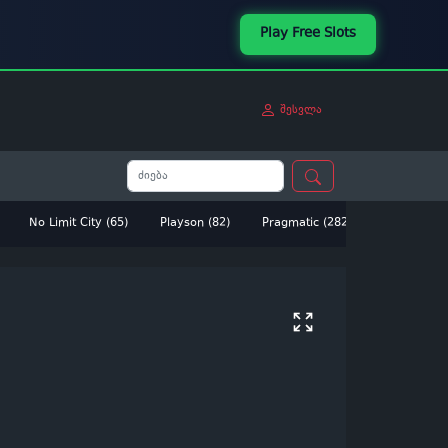
Play Free Slots
შესვლა
No Limit City (65)
Playson (82)
Pragmatic (282)
Betsoft (14