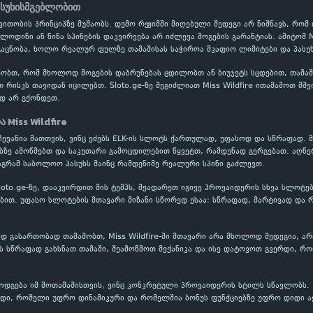
ასუხისმგებლობით
ითობის პრინციპზე მუშაობს. დემო რეჟიმში მიღებული შედეგი არ ნიშნავს, რომ
ლოდინი ან წინა სპინების დაკვირვება არ იძლევა მოგების გარანტიას. ამიტომ M
აცნობა, ხოლო რეალურ ფულზე თამაშისას საჭიროა მკაფიო ლიმიტები და პასუხ
ობთ, რომ მხოლოდ მოგების დაბრუნებას ცდილობთ ან ბიუჯეტს სცდებით, თამაში
თ რისკს თავიდან იცილებთ. Sloto.ge-ზე შეგიძლიათ Miss Wildfire ითამაშოთ მშ
დ არ გქონდეთ.
 Miss Wildfire
არჩევანია მათთვის, ვინც ეძებს ELK-ის სლოტს ქართულად, უფასოდ და სწრაფად. 
ბზე ამოწმებთ და საკუთარი გამოცდილებით წყვეტთ, რამდენად გერგებათ. აღწე
აგრამ საბოლოო პასუხს მაინც რამდენიმე რეალური სპინი გაძლევთ.
 Sloto.ge-ზე, დააკვირდით მის ტემპს, შეადარეთ იგივე პროვაიდერის სხვა სლოტ
თ. უფასო სლოტების მთავარი მიზანი სწორედ ესაა: სწრაფად, მარტივად და რ
 გასართობად თამაშობთ, Miss Wildfire-ში მთავარი არა მხოლოდ შედეგია, არ
 სწრაფად გახსნათ თამაში, შეამოწმოთ მექანიკა და ისე დატოვოთ გვერდი, რო
გამოდგება იმ მოთამაშისთვის, ვინც კონკრეტული პროვაიდერის სტილს სწავლობს.
იდი, რომელი უფრო დინამიკური და რომელშია ბონუს ფუნქციებზე უფრო დიდი აქ