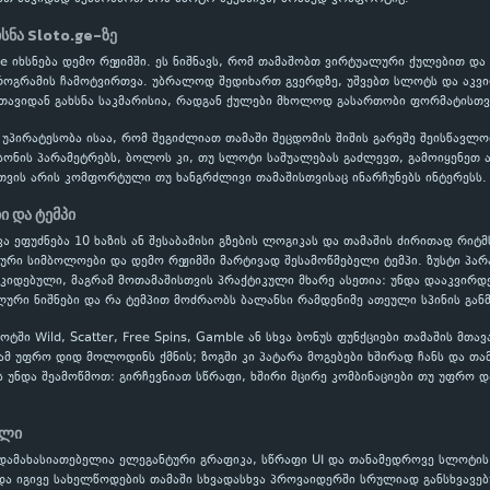
ხსნა Sloto.ge-ზე
dfire იხსნება დემო რეჟიმში. ეს ნიშნავს, რომ თამაშობთ ვირტუალური ქულებით 
პროგრამის ჩამოტვირთვა. უბრალოდ შედიხართ გვერდზე, უშვებთ სლოტს და აკვი
 თავიდან გახსნა საკმარისია, რადგან ქულები მხოლოდ გასართობი ფორმატისთვი
 უპირატესობა ისაა, რომ შეგიძლიათ თამაში შეცდომის შიშის გარეშე შეისწავ
ონის პარამეტრებს, ბოლოს კი, თუ სლოტი საშუალებას გაძლევთ, გამოიყენეთ ავტ
თვის არის კომფორტული თუ ხანგრძლივი თამაშისთვისაც ინარჩუნებს ინტერესს.
ბი და ტემპი
ნიკა ეფუძნება 10 ხაზის ან შესაბამისი გზების ლოგიკას და თამაშის ძირითად რიტმ
ლური სიმბოლოები და დემო რეჟიმში მარტივად შესამოწმებელი ტემპი. ზუსტი პ
ოკიდებული, მაგრამ მოთამაშისთვის პრაქტიკული მხარე ასეთია: უნდა დააკვირდ
ური ნიშნები და რა ტემპით მოძრაობს ბალანსი რამდენიმე ათეული სპინის გან
ში Wild, Scatter, Free Spins, Gamble ან სხვა ბონუს ფუნქციები თამაშის მთა
ამ უფრო დიდ მოლოდინს ქმნის; ზოგში კი პატარა მოგებები ხშირად ჩანს და თამ
ს უნდა შეამოწმოთ: გირჩევნიათ სწრაფი, ხშირი მცირე კომბინაციები თუ უფრო დ
ილი
დამახასიათებელია ელეგანტური გრაფიკა, სწრაფი UI და თანამედროვე სლოტის 
და იგივე სახელწოდების თამაში სხვადასხვა პროვაიდერში სრულიად განსხვავებ