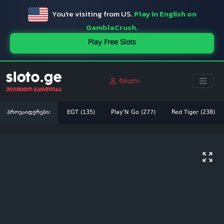
You're visiting from US.
Play in English on
GambleCrush.
Play Free Slots
შესვლა
პროვაიდერები:
EGT (135)
Play'N Go (277)
Red Tiger (238)