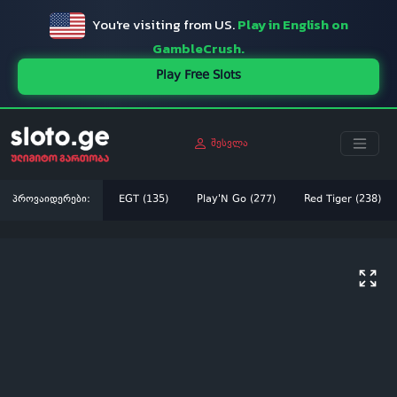
You're visiting from US.
Play in English on
GambleCrush.
Play Free Slots
შესვლა
პროვაიდერები:
EGT (135)
Play'N Go (277)
Red Tiger (238)