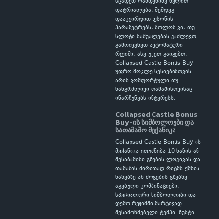
სცადეთ რამდენიმე ხელით
დატრიალება, შემდეგ
დააკვირდით ფსონის
პარამეტრებს, ბოლოს კი, თუ
სლოტი საშუალებას გაძლევთ,
გამოიყენეთ ავტომატური
რეჟიმი. ასე უკეთ გაიგებთ,
Collapsed Castle Bonus Buy
უფრო მოკლე სესიებისთვის
არის კომფორტული თუ
ხანგრძლივი თამაშისთვისაც
ინარჩუნებს ინტერესს.
Collapsed Castle Bonus
Buy-ის სიმბოლოები და
სათამაშო მექანიკა
Collapsed Castle Bonus Buy-ის
მექანიკა ეფუძნება 10 ხაზის ან
შესაბამისი გზების ლოგიკას და
თამაშის ძირითად რიტმს ქმნის
ხაზებზე ან მოგების გზებზე
აგებული კომბინაციები,
სპეციალური სიმბოლოები და
დემო რეჟიმში მარტივად
შესამოწმებელი ტემპი. ზუსტი