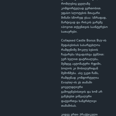
რომლებიც ყველაზე
კომფორტულად გერთობით.
უფასო სლოტების მთავარი
მიზანი სწორედ ესაა: სწრაფად,
მარტივად და რისკის გარეშე
იპოვოთ თქვენთვის საინტერესო
სათაურები.
Collapsed Castle Bonus Buy-ის
შეფასებისას სასარგებლოა
რამდენიმე მოკლე სესიის
ჩატარება სხვადასხვა ტემპით:
ჯერ ხელით დატრიალება,
შემდეგ ავტომატური რეჟიმი,
ბოლოს კი მობილურიდან
შემოწმება. ასე უკეთ ჩანს,
რამდენად კომფორტულია
Evoplay-ის ეს თამაში
ყოველდღიური
გამოყენებისთვის და ხომ არ
გაწუხებთ ვიზუალური
დატვირთვა ხანგრძლივი
თამაშისას.
კიდევ ერთი პრაქტიკული