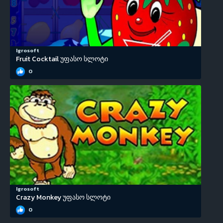
Igrosoft
Fruit Cocktail უფასო სლოტი
0
Igrosoft
Crazy Monkey უფასო სლოტი
0