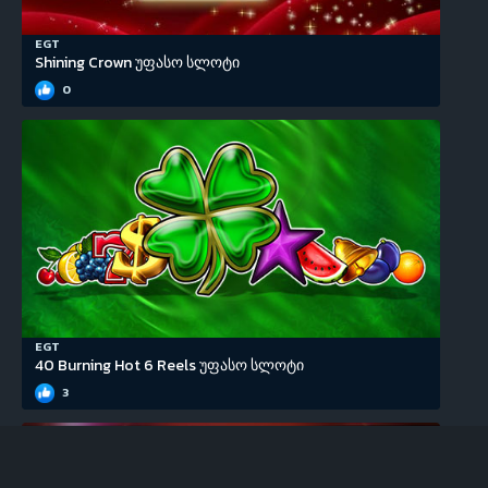
EGT
Shining Crown უფასო სლოტი
0
EGT
40 Burning Hot 6 Reels უფასო სლოტი
3