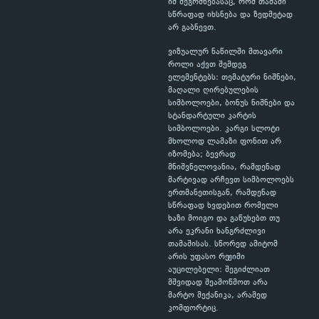
იმ შეგრძნებასაც, რომ თამაში
სწრაფად იხსნება და ზედმეტად
არ გაბნევთ.
ვიზუალურ ნაწილში მთავარი
როლი აქვთ შემდეგ
ელემენტებს: თემატური ნიშნები,
მაღალი ღირებულების
სიმბოლოები, ბონუს ნიშნები და
სტანდარტული კარტის
სიმბოლოები. კარგი სლოტი
მხოლოდ ლამაზი ფონით არ
იზომება; ბევრად
მნიშვნელოვანია, რამდენად
მარტივად არჩევთ სიმბოლოებს
ერთმანეთისგან, რამდენად
სწრაფად ხვდებით რომელი
ხაზი მოიგო და გაწუხებთ თუ
არა ეკრანი ხანგრძლივი
თამაშისას. სწორედ ამიტომ
არის უფასო რეჟიმი
აუცილებელი: შეგიძლიათ
მშვიდად შეამოწმოთ არა
მარტო მექანიკა, არამედ
კომფორტიც.