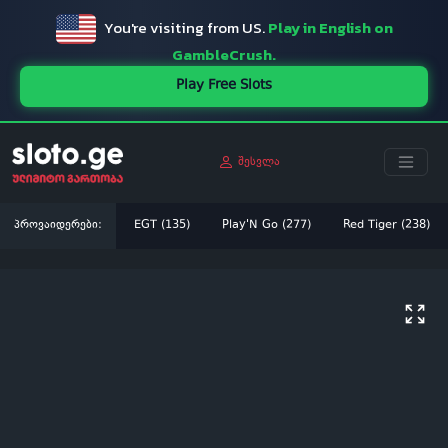
You're visiting from US.
Play in English on
GambleCrush.
Play Free Slots
შესვლა
პროვაიდერები:
EGT (135)
Play'N Go (277)
Red Tiger (238)