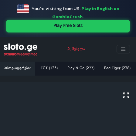
You're visiting from US.
Play in English on
GambleCrush.
Play Free Slots
შესვლა
პროვაიდერები:
EGT (135)
Play'N Go (277)
Red Tiger (238)