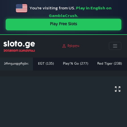
You're visiting from US.
Play in English on
GambleCrush.
Play Free Slots
შესვლა
პროვაიდერები:
EGT (135)
Play'N Go (277)
Red Tiger (238)