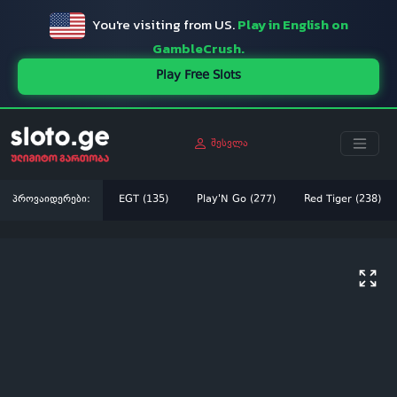
You're visiting from US.
Play in English on
GambleCrush.
Play Free Slots
შესვლა
პროვაიდერები:
EGT (135)
Play'N Go (277)
Red Tiger (238)