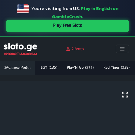
You're visiting from US.
Play in English on
GambleCrush.
Play Free Slots
შესვლა
პროვაიდერები:
EGT (135)
Play'N Go (277)
Red Tiger (238)