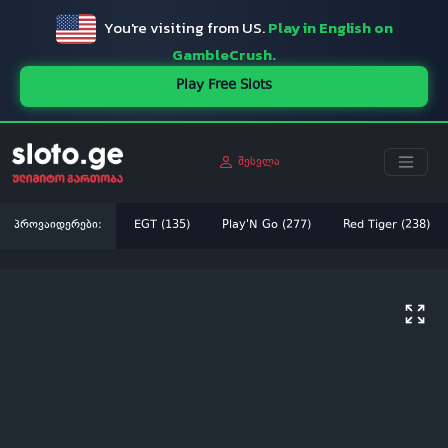
You're visiting from US.
Play in English on
GambleCrush.
Play Free Slots
შესვლა
პროვაიდერები:
EGT (135)
Play'N Go (277)
Red Tiger (238)