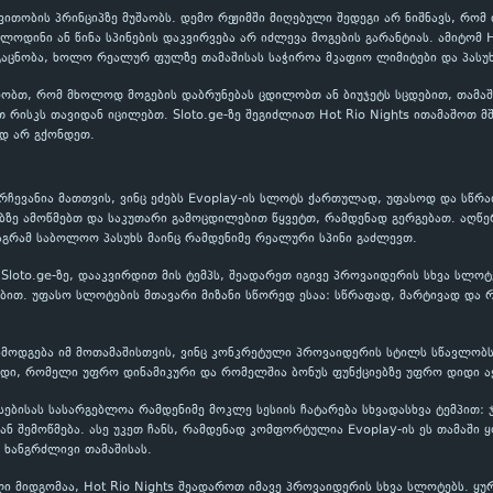
ითობის პრინციპზე მუშაობს. დემო რეჟიმში მიღებული შედეგი არ ნიშნავს, რომ
ოლოდინი ან წინა სპინების დაკვირვება არ იძლევა მოგების გარანტიას. ამიტომ 
აცნობა, ხოლო რეალურ ფულზე თამაშისას საჭიროა მკაფიო ლიმიტები და პასუხ
ობთ, რომ მხოლოდ მოგების დაბრუნებას ცდილობთ ან ბიუჯეტს სცდებით, თამაში
თ რისკს თავიდან იცილებთ. Sloto.ge-ზე შეგიძლიათ Hot Rio Nights ითამაშოთ 
დ არ გქონდეთ.
 არჩევანია მათთვის, ვინც ეძებს Evoplay-ის სლოტს ქართულად, უფასოდ და სწრ
ბზე ამოწმებთ და საკუთარი გამოცდილებით წყვეტთ, რამდენად გერგებათ. აღწე
აგრამ საბოლოო პასუხს მაინც რამდენიმე რეალური სპინი გაძლევთ.
s Sloto.ge-ზე, დააკვირდით მის ტემპს, შეადარეთ იგივე პროვაიდერის სხვა სლო
თ. უფასო სლოტების მთავარი მიზანი სწორედ ესაა: სწრაფად, მარტივად და რ
 გამოდგება იმ მოთამაშისთვის, ვინც კონკრეტული პროვაიდერის სტილს სწავლობს
იდი, რომელი უფრო დინამიკური და რომელშია ბონუს ფუნქციებზე უფრო დიდი აქ
ფასებისას სასარგებლოა რამდენიმე მოკლე სესიის ჩატარება სხვადასხვა ტემპით:
 შემოწმება. ასე უკეთ ჩანს, რამდენად კომფორტულია Evoplay-ის ეს თამაში 
 ხანგრძლივი თამაშისას.
ი მიდგომაა, Hot Rio Nights შეადაროთ იმავე პროვაიდერის სხვა სლოტებს. ყუ