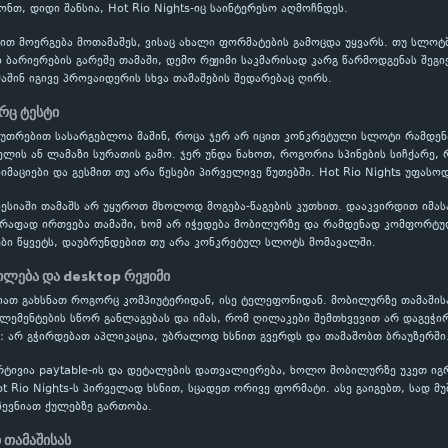
ნთ, დიდი შანსია, Hot Rio Nights-იც საინტერესო აღმოჩნდეს.
ბით მოერგება მოთამაშეს, ვისაც ახალი ფორმატების გამოცდა უყვარს. თუ სლოტ
 ბარიერების გარეშე თამაში, დემო რეჟიმი საკმარისად კარგ წარმოდგენას შე
მაშინ იგივე პროვაიდერის სხვა თამაშების შედარებაც ღირს.
რც ტესტი
აკუთრებით სასარგებლოა მაშინ, როცა ჯერ არ იცით კონკრეტული სლოტი რამდ
ის ან ლამაზი სურათის გამო. ჯერ უნდა ნახოთ, როგორია სპინების სიჩქარე, 
იმაციები და გესმით თუ არა წესები პირველივე წუთებში. Hot Rio Nights უფასო
ესიაში თამაშს არ უყუროთ მხოლოდ მოგება-წაგების კუთხით. დააკვირდით იმას
წრაფად ირთვება თამაში, ხომ არ იჭედება მობილურზე და რამდენად კომფორტუ
ბი წყვეტს, დაუბრუნდებით თუ არა კონკრეტულ სლოტს მომავალში.
ლება და desktop რეჟიმი
ლიათ გახსნათ როგორც კომპიუტერიდან, ისე ტელეფონიდან. მობილურზე თამაშის
ელემენტების სწორ განლაგებას და იმას, რომ ღილაკები შემთხვევით არ დაგეჭი
: არ გჭირდებათ აპლიკაცია, უბრალოდ ხსნით გვერდს და თამაშობთ ბრაუზერში
რტივია paytable-ის და დეტალების დათვალიერება, ხოლო მობილურზე უკეთ ი
ot Rio Nights-ს პირველად ხსნით, სცადეთ ორივე ფორმატი. ასე გაიგებთ, სად მ
ევნიათ ქულებზე გართობა.
 თამაშისას