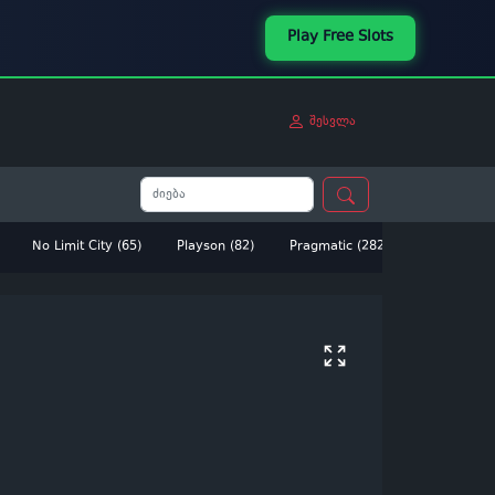
Play Free Slots
შესვლა
No Limit City (65)
Playson (82)
Pragmatic (282)
Betsoft (14