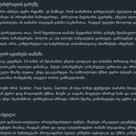
გისტრაციის გარეშე
Nights იხსნება დემო რეჟიმში. ეს ნიშნავს, რომ თამაშობთ ვირტუალური ქულები
პოზიტი ან პროგრამის ჩამოტვირთვა. უბრალოდ შედიხართ გვერდზე, უშვებთ სლოტ
განახლება ან თამაშის თავიდან გახსნა საკმარისია, რადგან ქულები მხოლოდ გ
 უპირატესობა ისაა, რომ შეგიძლიათ თამაში შეცდომის შიშის გარეშე შეისწავ
ონის პარამეტრებს, ბოლოს კი, თუ სლოტი საშუალებას გაძლევთ, გამოიყენეთ ავტ
თვის არის კომფორტული თუ ხანგრძლივი თამაშისთვისაც ინარჩუნებს ინტერესს.
ოგორ იკითხება თამაში
ანიკა ეფუძნება 10 ხაზის ან შესაბამისი გზების ლოგიკას და თამაშის ძირითად რი
კლასიკური სლოტის დინამიკა. ზუსტი პარამეტრები კონკრეტულ ვერსიასა და პრო
კული მხარე ასეთია: უნდა დააკვირდეთ, რა სიმბოლოები ქმნის უფრო ძლიერ კო
ალანსი რამდენიმე ათეული სპინის განმავლობაში.
ში Wild, Scatter, Free Spins, Gamble ან სხვა ბონუს ფუნქციები თამაშის მთა
ამ უფრო დიდ მოლოდინს ქმნის; ზოგში კი პატარა მოგებები ხშირად ჩანს და თამ
ს უნდა შეამოწმოთ: გირჩევნიათ სწრაფი, ხშირი მცირე კომბინაციები თუ უფრო დ
ს სტილი
თვის დამახასიათებელია არასტანდარტული თემები, მსუბუქი არკადული ელემენტ
ექსტის მიღმაც, რადგან ერთი და იგივე სახელწოდების თამაში სხვადასხვა პრ
 Nights-ის შემთხვევაში პროვაიდერის სტილი ერწყმის თემატიკას და ქმნის კონ