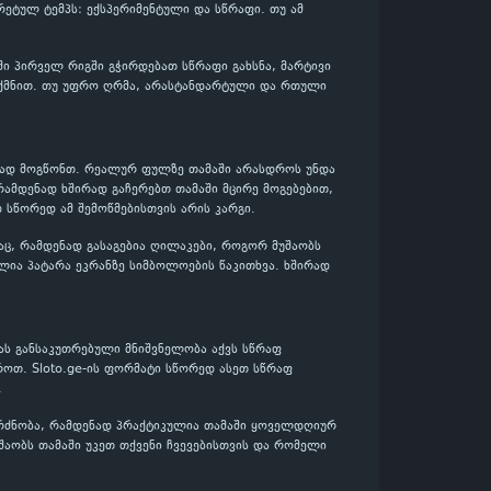
კრეტულ ტემპს: ექსპერიმენტული და სწრაფი. თუ ამ
ში პირველ რიგში გჭირდებათ სწრაფი გახსნა, მარტივი
გიქმნით. თუ უფრო ღრმა, არასტანდარტული და რთული
ენად მოგწონთ. რეალურ ფულზე თამაში არასდროს უნდა
რამდენად ხშირად გაჩერებთ თამაში მცირე მოგებებით,
დ სწორედ ამ შემოწმებისთვის არის კარგი.
აც, რამდენად გასაგებია ღილაკები, როგორ მუშაობს
ლია პატარა ეკრანზე სიმბოლოების წაკითხვა. ხშირად
სას განსაკუთრებული მნიშვნელობა აქვს სწრაფ
როთ. Sloto.ge-ის ფორმატი სწორედ ასეთ სწრაფ
.
გრძნობა, რამდენად პრაქტიკულია თამაში ყოველდღიურ
უშაობს თამაში უკეთ თქვენი ჩვევებისთვის და რომელი