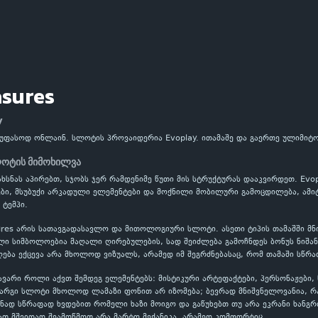
asures
y
ი უფასოდ ონლაინ. სლოტის პროვაიდერია Evoplay. ითამაშე და გაერთე ულიმიტ
ლოტის მიმოხილვა
 გახსნას აპირებთ, სჯობს ჯერ რამდენიმე წუთი მის სტრუქტურას დააკვირდეთ. Ev
ი, მსუბუქი არკადული ელემენტები და მოქნილი მობილური გამოცდილება, ამიტო
 ტემპი.
sures არის სათავგადასავლო და მითოლოგიური სლოტი. ასეთი ტიპის თამაშში მ
ი სიმბოლოებია მაღალი ღირებულების, სად შეიძლება გამოჩნდეს ბონუს ნიშანი
ღება ექცევა არა მხოლოდ ვიზუალს, არამედ იმ შეგრძნებასაც, რომ თამაში სწრა
ვარი როლი აქვთ შემდეგ ელემენტებს: მისტიკური არტეფაქტები, პერსონაჟები, წ
 კარგი სლოტი მხოლოდ ლამაზი ფონით არ იზომება; ბევრად მნიშვნელოვანია, 
ნად სწრაფად ხვდებით რომელი ხაზი მოიგო და გაწუხებთ თუ არა ეკრანი ხანგრ
ათ მშვიდად შეამოწმოთ არა მარტო მექანიკა, არამედ კომფორტიც.