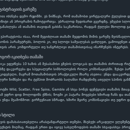
გისტრაციის გარეშე
easures იხსნება დემო რეჟიმში. ეს ნიშნავს, რომ თამაშობთ ვირტუალური ქულები
პოზიტი ან პროგრამის ჩამოტვირთვა. უბრალოდ შედიხართ გვერდზე, უშვებთ სლოტ
განახლება ან თამაშის თავიდან გახსნა საკმარისია, რადგან ქულები მხოლოდ გ
 უპირატესობა ისაა, რომ შეგიძლიათ თამაში შეცდომის შიშის გარეშე შეისწავ
ონის პარამეტრებს, ბოლოს კი, თუ სლოტი საშუალებას გაძლევთ, გამოიყენეთ ავტო
თვის არის კომფორტული თუ ხანგრძლივი თამაშისთვისაც ინარჩუნებს ინტერესს.
როგორ იკითხება თამაში
ქანიკა ეფუძნება 10 ხაზის ან შესაბამისი გზების ლოგიკას და თამაშის ძირითად
ებზე დაკვირვება და სპეციალური სიმბოლოების როლი კომბინაციებში. ზუსტი პ
ოკიდებული, მაგრამ მოთამაშისთვის პრაქტიკული მხარე ასეთია: უნდა დააკვირდ
ური ნიშნები და რა ტემპით მოძრაობს ბალანსი რამდენიმე ათეული სპინის გან
ში Wild, Scatter, Free Spins, Gamble ან სხვა ბონუს ფუნქციები თამაშის მთა
ამ უფრო დიდ მოლოდინს ქმნის; ზოგში კი პატარა მოგებები ხშირად ჩანს და თამ
ს უნდა შეამოწმოთ: გირჩევნიათ სწრაფი, ხშირი მცირე კომბინაციები თუ უფრო დ
ს სტილი
თვის დამახასიათებელია არასტანდარტული თემები, მსუბუქი არკადული ელემენტ
ექსტის მიღმაც, რადგან ერთი და იგივე სახელწოდების თამაში სხვადასხვა პრ