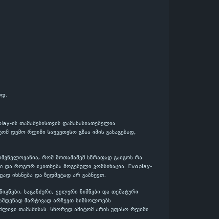
ოდ.
oplay-ის თამაშებისთვის დამახასიათებელია
მ დემო რეჟიმი საუკეთესო გზაა იმის გასაგებად,
ნიშვნელოვანია, რომ მოთამაშემ სწრაფად გაიგოს რა
 და როგორ იკითხება მოგებული კომბინაცია. Evoplay-
ფად იხსნება და ზედმეტად არ გაბნევთ.
იგნები, საგანძური, ველური ნიშნები და თემატური
რამდენად მარტივად არჩევთ სიმბოლოებს
ძლივი თამაშისას. სწორედ ამიტომ არის უფასო რეჟიმი