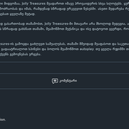
ი მიდგომაა, Jolly Treasures შეადაროთ იმავე პროვაიდერის სხვა სლოტებს. ყ
ოძრაობას და იმას, რამდენად სწრაფად ერკვევით წესებში. ასეთი შედარება რ
გებათ ყველაზე მეტად.
 გასართობად თამაშობთ, Jolly Treasures-ში მთავარი არა მხოლოდ შედეგია, ა
 სწრაფად გახსნათ თამაში, შეამოწმოთ მექანიკა და ისე დატოვოთ გვერდი, რო
reasures-ის გამოცდა გაძლევთ საშუალებას, თამაში მშვიდად შეაფასოთ და საკუ
 გადაატრიალოთ სპინები და ბოლოს შეამოწმოთ autoplay. თუ ყველა რეჟიმში თ
ქვენს გემოვნებას ერგება.
კომენტარი
ion.