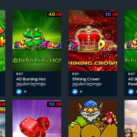
EGT
EGT
EGT
40 Burning Hot
Shining Crown
40 B
უფასო სლოტი
უფასო სლოტი
Ree
0
0