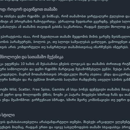
სოდ: როგორ დავიწყოთ თამაში
f Ra იხსნება დემო რეჟიმში. ეს ნიშნავს, რომ თამაშობთ ვირტუალური ქულებით
პოზიტი ან პროგრამის ჩამოტვირთვა. უბრალოდ შედიხართ გვერდზე, უშვებთ სლოტ
განახლება ან თამაშის თავიდან გახსნა საკმარისია, რადგან ქულები მხოლოდ გ
 უპირატესობა ისაა, რომ შეგიძლიათ თამაში შეცდომის შიშის გარეშე შეისწავ
ონის პარამეტრებს, ბოლოს კი, თუ სლოტი საშუალებას გაძლევთ, გამოიყენეთ ავ
თვის არის კომფორტული თუ ხანგრძლივი თამაშისთვისაც ინარჩუნებს ინტერესს.
იმბოლოები და სათამაშო მექანიკა
იკა ეფუძნება 10 ხაზის ან შესაბამისი გზების ლოგიკას და თამაშის ძირითად რიტმ
ლური სიმბოლოები და დემო რეჟიმში მარტივად შესამოწმებელი ტემპი. ზუსტი პ
ოკიდებული, მაგრამ მოთამაშისთვის პრაქტიკული მხარე ასეთია: უნდა დააკვირდ
ური ნიშნები და რა ტემპით მოძრაობს ბალანსი რამდენიმე ათეული სპინის გან
ში Wild, Scatter, Free Spins, Gamble ან სხვა ბონუს ფუნქციები თამაშის მთა
ამ უფრო დიდ მოლოდინს ქმნის; ზოგში კი პატარა მოგებები ხშირად ჩანს და თა
ს უნდა შეამოწმოთ: გირჩევნიათ სწრაფი, ხშირი მცირე კომბინაციები თუ უფრო დ
ს სტილი
თვის დამახასიათებელია არასტანდარტული თემები, მსუბუქი არკადული ელემენტ
ექსტის მიღმაც, რადგან ერთი და იგივე სახელწოდების თამაში სხვადასხვა პრ