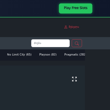
Play Free Slots
შესვლა
No Limit City (65)
Playson (82)
Pragmatic (282)
Betsoft (14