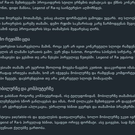
of Ra-ის შემთხვევაში პროვაიდერის სტილი ერწყმის თემატიკას და ქმნის კონკრ
ონთ, დიდი შანსია, Legend of Ra-იც საინტერესო აღმოჩნდეს.
ბით მოერგება მოთამაშეს, ვისაც ახალი ფორმატების გამოცდა უყვარს. თუ სლოტ
 ბარიერების გარეშე თამაში, დემო რეჟიმი საკმარისად კარგ წარმოდგენას შე
მაშინ იგივე პროვაიდერის სხვა თამაშების შედარებაც ღირს.
მო რეჟიმში ცდა
აკუთრებით სასარგებლოა მაშინ, როცა ჯერ არ იცით კონკრეტული სლოტი რამდ
ის ან ლამაზი სურათის გამო. ჯერ უნდა ნახოთ, როგორია სპინების სიჩქარე, 
ნიმაციები და გესმით თუ არა წესები პირველივე წუთებში. Legend of Ra უფასოდ
ესიაში თამაშს არ უყუროთ მხოლოდ მოგება-წაგების კუთხით. დააკვირდით იმას
წრაფად ირთვება თამაში, ხომ არ იჭედება მობილურზე და რამდენად კომფორტუ
ბი წყვეტს, დაუბრუნდებით თუ არა კონკრეტულ სლოტს მომავალში.
ობილურზე და კომპიუტერზე
ათ გახსნათ როგორც კომპიუტერიდან, ისე ტელეფონიდან. მობილურზე თამაშისა
ელემენტების სწორ განლაგებას და იმას, რომ ღილაკები შემთხვევით არ დაგეჭი
: არ გჭირდებათ აპლიკაცია, უბრალოდ ხსნით გვერდს და თამაშობთ ბრაუზერში
რტივია paytable-ის და დეტალების დათვალიერება, ხოლო მობილურზე უკეთ ი
egend of Ra-ს პირველად ხსნით, სცადეთ ორივე ფორმატი. ასე გაიგებთ, სად მუ
ევნიათ ქულებზე გართობა.