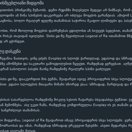
ხისმგებლიანი მიდგომა
ითობის პრინციპზე მუშაობს. დემო რეჟიმში მიღებული შედეგი არ ნიშნავს, რომ
ოლოდინი ან წინა სპინების დაკვირვება არ იძლევა მოგების გარანტიას. ამიტომ 
აცნობა, ხოლო რეალურ ფულზე თამაშისას საჭიროა მკაფიო ლიმიტები და პასუხ
ობთ, რომ მხოლოდ მოგების დაბრუნებას ცდილობთ ან ბიუჯეტს სცდებით, თამაში
თ რისკს თავიდან იცილებთ. Sloto.ge-ზე შეგიძლიათ Legend of Ra ითამაშოთ მშ
დ არ გქონდეთ.
ლე დასკვნა
რჩევანია მათთვის, ვინც ეძებს Evoplay-ის სლოტს ქართულად, უფასოდ და სწრაფ
ბზე ამოწმებთ და საკუთარი გამოცდილებით წყვეტთ, რამდენად გერგებათ. აღწე
აგრამ საბოლოო პასუხს მაინც რამდენიმე რეალური სპინი გაძლევთ.
Sloto.ge-ზე, დააკვირდით მის ტემპს, შეადარეთ იგივე პროვაიდერის სხვა სლოტ
თ. უფასო სლოტების მთავარი მიზანი სწორედ ესაა: სწრაფად, მარტივად და რ
სებისას სასარგებლოა რამდენიმე მოკლე სესიის ჩატარება სხვადასხვა ტემპით: 
 შემოწმება. ასე უკეთ ჩანს, რამდენად კომფორტულია Evoplay-ის ეს თამაში 
 ხანგრძლივი თამაშისას.
ი მიდგომაა, Legend of Ra შეადაროთ იმავე პროვაიდერის სხვა სლოტებს. ყურ
ოძრაობას და იმას, რამდენად სწრაფად ერკვევით წესებში. ასეთი შედარება რ
გებათ ყველაზე მეტად.