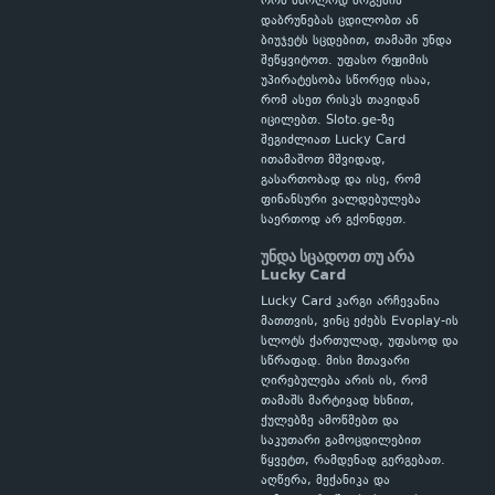
რომ მხოლოდ მოგების
დაბრუნებას ცდილობთ ან
ბიუჯეტს სცდებით, თამაში უნდა
შეწყვიტოთ. უფასო რეჟიმის
უპირატესობა სწორედ ისაა,
რომ ასეთ რისკს თავიდან
იცილებთ. Sloto.ge-ზე
შეგიძლიათ Lucky Card
ითამაშოთ მშვიდად,
გასართობად და ისე, რომ
ფინანსური ვალდებულება
საერთოდ არ გქონდეთ.
უნდა სცადოთ თუ არა
Lucky Card
Lucky Card კარგი არჩევანია
მათთვის, ვინც ეძებს Evoplay-ის
სლოტს ქართულად, უფასოდ და
სწრაფად. მისი მთავარი
ღირებულება არის ის, რომ
თამაშს მარტივად ხსნით,
ქულებზე ამოწმებთ და
საკუთარი გამოცდილებით
წყვეტთ, რამდენად გერგებათ.
აღწერა, მექანიკა და