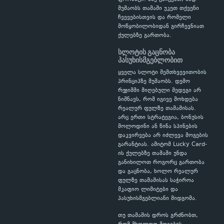
მუშაობს თამაში უკეთ თქვენი
ჩვევებისთვის და რომელი
მოწყობილობიდან გირჩევნიათ
ქულებზე გართობა.
სლოტის გაცნობა
პასუხისმგებლობით
ყველა სლოტი შემთხვევითობის
პრინციპზე მუშაობს. დემო
რეჟიმში მიღებული შედეგი არ
ნიშნავს, რომ იგივე მოხდება
რეალურ ფულზე თამაშისას.
არც ერთი სტრატეგია, ბონუსის
მოლოდინი ან წინა სპინების
დაკვირვება არ იძლევა მოგების
გარანტიას. ამიტომ Lucky Card-
ის ქულებზე თამაში უნდა
განიხილოთ როგორც გართობა
და გაცნობა, ხოლო რეალურ
ფულზე თამაშისას საჭიროა
მკაფიო ლიმიტები და
პასუხისმგებლიანი მიდგომა.
თუ თამაშის დროს გრძნობთ,