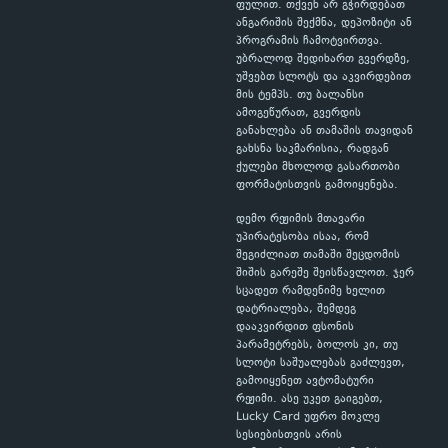
ფულით. თქვენ არ გჭირდებათ
ანგარიშის შექმნა, დეპოზიტი ან
პროგრამის ჩამოტვირთვა.
უბრალოდ შედიხართ გვერდზე,
უშვებთ სლოტს და აკვირდებით
მის ტემპს. თუ ბალანსი
ამოგეწურათ, გვერდის
განახლება ან თამაშის თავიდან
გახსნა საკმარისია, რადგან
ქულები მხოლოდ გასართობი
ფორმატისთვის გამოიყენება.
დემო რეჟიმის მთავარი
უპირატესობა ისაა, რომ
შეგიძლიათ თამაში შეცდომის
შიშის გარეშე შეისწავლოთ. ჯერ
სცადეთ რამდენიმე ხელით
დატრიალება, შემდეგ
დააკვირდით ფსონის
პარამეტრებს, ბოლოს კი, თუ
სლოტი საშუალებას გაძლევთ,
გამოიყენეთ ავტომატური
რეჟიმი. ასე უკეთ გაიგებთ,
Lucky Card უფრო მოკლე
სესიებისთვის არის