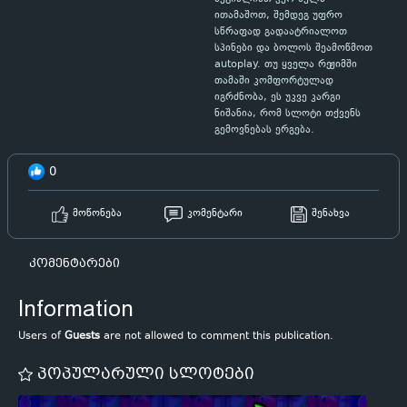
ითამაშოთ, შემდეგ უფრო
სწრაფად გადაატრიალოთ
სპინები და ბოლოს შეამოწმოთ
autoplay. თუ ყველა რეჟიმში
თამაში კომფორტულად
იგრძნობა, ეს უკვე კარგი
ნიშანია, რომ სლოტი თქვენს
გემოვნებას ერგება.
0
მოწონება
კომენტარი
შენახვა
კომენტარები
Information
Users of
Guests
are not allowed to comment this publication.
პოპულარული სლოტები