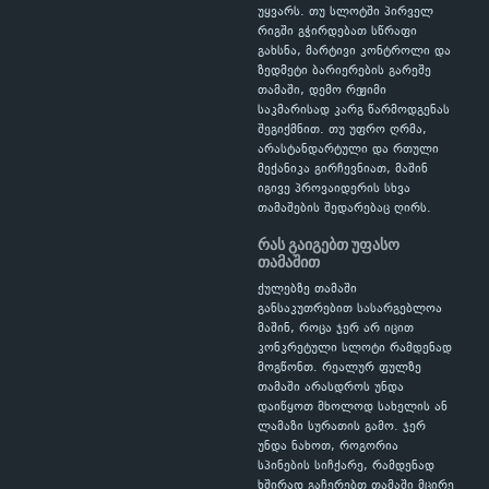
უყვარს. თუ სლოტში პირველ
რიგში გჭირდებათ სწრაფი
გახსნა, მარტივი კონტროლი და
ზედმეტი ბარიერების გარეშე
თამაში, დემო რეჟიმი
საკმარისად კარგ წარმოდგენას
შეგიქმნით. თუ უფრო ღრმა,
არასტანდარტული და რთული
მექანიკა გირჩევნიათ, მაშინ
იგივე პროვაიდერის სხვა
თამაშების შედარებაც ღირს.
რას გაიგებთ უფასო
თამაშით
ქულებზე თამაში
განსაკუთრებით სასარგებლოა
მაშინ, როცა ჯერ არ იცით
კონკრეტული სლოტი რამდენად
მოგწონთ. რეალურ ფულზე
თამაში არასდროს უნდა
დაიწყოთ მხოლოდ სახელის ან
ლამაზი სურათის გამო. ჯერ
უნდა ნახოთ, როგორია
სპინების სიჩქარე, რამდენად
ხშირად გაჩერებთ თამაში მცირე