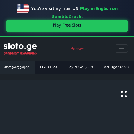
You're visiting from US.
Play in English on
GambleCrush.
Play Free Slots
შესვლა
პროვაიდერები:
EGT (135)
Play'N Go (277)
Red Tiger (238)