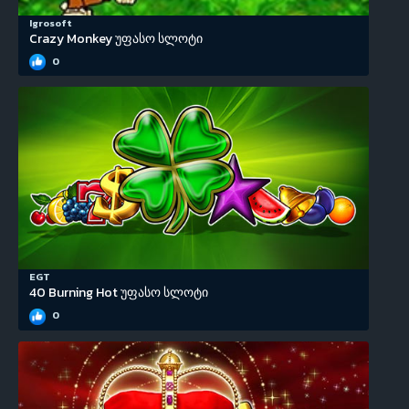
Igrosoft
Crazy Monkey უფასო სლოტი
0
EGT
40 Burning Hot უფასო სლოტი
0