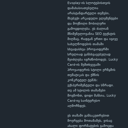
Evoplay-ის სლოტებისთვის
დამახასიათებელია
არასტანდარტული თემები,
მსუბუქი არკადული ელემენტები
და მოქნილი მობილური
გამოცდილება. ეს ძალიან
მნიშვნელოვანია SEO ტექსტის
მიღმაც, რადგან ერთი და იგივე
სახელწოდების თამაში
სხვადასხვა პროვაიდერში
სრულიად განსხვავებულად
შეიძლება იგრძნობოდეს. Lucky
Card-ის შემთხვევაში
პროვაიდერის სტილი ერწყმის
თემატიკას და ქმნის
კონკრეტულ ტემპს:
ექსპერიმენტული და სწრაფი.
თუ ამ სტილის თამაშები
მოგწონთ, დიდი შანსია, Lucky
Card-იც საინტერესო
აღმოჩნდეს.
ეს თამაში განსაკუთრებით
მოერგება მოთამაშეს, ვისაც
ახალი ფორმატების გამოცდა