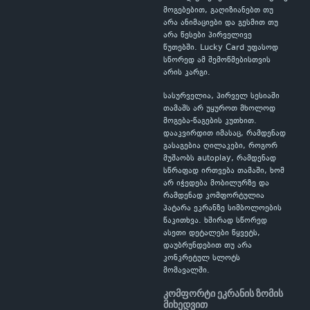
მოგებებით, გაღიზიანებთ თუ
არა ანიმაციები და გესმით თუ
არა წესები პირველივე
წუთებში. Lucky Card უფასოდ
სწორედ ამ შემოწმებისთვის
არის კარგი.
სასურველია, პირველ სესიაში
თამაშს არ უყუროთ მხოლოდ
მოგება-წაგების კუთხით.
დააკვირდით იმასაც, რამდენად
გასაგებია ღილაკები, როგორ
მუშაობს autoplay, რამდენად
სწრაფად ირთვება თამაში, ხომ
არ იჭედება მობილურზე და
რამდენად კომფორტულია
პატარა ეკრანზე სიმბოლოების
წაკითხვა. ხშირად სწორედ
ასეთი დეტალები წყვეტს,
დაუბრუნდებით თუ არა
კონკრეტულ სლოტს
მომავალში.
კომფორტი ეკრანის ზომის
მიხედვით