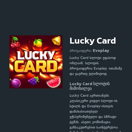
Lucky Card
Evoplay
პროვაიდერი:
Lucky Card სლოტი უფასოდ
ონლაინ. სლოტის
პროვაიდერია Evoplay. ითამაშე
და გაერთე ულიმიტოდ.
Lucky Card სლოტის
მიმოხილვა
Lucky Card აერთიანებს
კლასიკური ვიდეო სლოტი-ის
სტილს და Evoplay-ისთვის
დამახასიათებელ
ექსპერიმენტული და სწრაფი
ტემპს. ასეთი კომბინაცია
განსაკუთრებით საინტერესოა