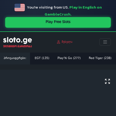
You're visiting from US.
Play in English on
GambleCrush.
Play Free Slots
შესვლა
პროვაიდერები:
EGT (135)
Play'N Go (277)
Red Tiger (238)