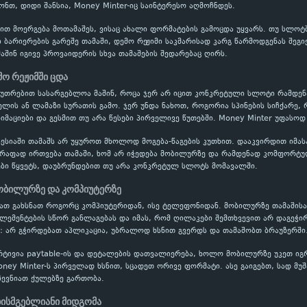
ონთ, დიდი შანსია, Money Minter-იც საინტერესო აღმოჩნდეს.
ბით მოერგება მოთამაშეს, ვისაც ახალი ფორმატების გამოცდა უყვარს. თუ სლოტ
 ბარიერების გარეშე თამაში, დემო რეჟიმი საკმარისად კარგ წარმოდგენას შე
მაშინ იგივე პროვაიდერის სხვა თამაშების შედარებაც ღირს.
მო რეჟიმში ცდა
აკუთრებით სასარგებლოა მაშინ, როცა ჯერ არ იცით კონკრეტული სლოტი რამდ
ის ან ლამაზი სურათის გამო. ჯერ უნდა ნახოთ, როგორია სპინების სიჩქარე, 
ნიმაციები და გესმით თუ არა წესები პირველივე წუთებში. Money Minter უფასოდ
ესიაში თამაშს არ უყუროთ მხოლოდ მოგება-წაგების კუთხით. დააკვირდით იმას
წრაფად ირთვება თამაში, ხომ არ იჭედება მობილურზე და რამდენად კომფორტუ
ბი წყვეტს, დაუბრუნდებით თუ არა კონკრეტულ სლოტს მომავალში.
ობილურზე და კომპიუტერზე
იათ გახსნათ როგორც კომპიუტერიდან, ისე ტელეფონიდან. მობილურზე თამაშისა
ელემენტების სწორ განლაგებას და იმას, რომ ღილაკები შემთხვევით არ დაგეჭი
: არ გჭირდებათ აპლიკაცია, უბრალოდ ხსნით გვერდს და თამაშობთ ბრაუზერში
რტივია paytable-ის და დეტალების დათვალიერება, ხოლო მობილურზე უკეთ ი
oney Minter-ს პირველად ხსნით, სცადეთ ორივე ფორმატი. ასე გაიგებთ, სად მუ
ევნიათ ქულებზე გართობა.
ხისმგებლიანი მიდგომა