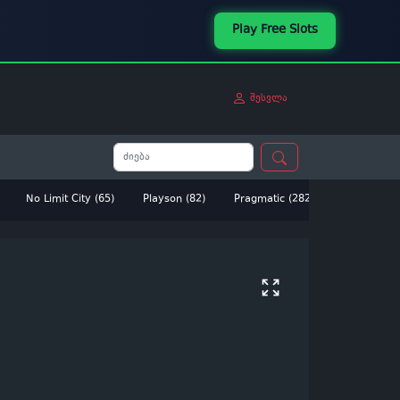
Play Free Slots
შესვლა
No Limit City (65)
Playson (82)
Pragmatic (282)
Betsoft (14