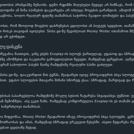
ითობის პრინციპზე მუშაობს. დემო რეჟიმში მიღებული შედეგი არ ნიშნავს, რომ
ოლოდინი ან წინა სპინების დაკვირვება არ იძლევა მოგების გარანტიას. ამიტომ
აცნობა, ხოლო რეალურ ფულზე თამაშისას საჭიროა მკაფიო ლიმიტები და პასუხ
ობთ, რომ მხოლოდ მოგების დაბრუნებას ცდილობთ ან ბიუჯეტს სცდებით, თამაში
თ რისკს თავიდან იცილებთ. Sloto.ge-ზე შეგიძლიათ Money Minter ითამაშოთ მ
დ არ გქონდეთ.
ლე დასკვნა
რჩევანია მათთვის, ვინც ეძებს Evoplay-ის სლოტს ქართულად, უფასოდ და სწრა
ბზე ამოწმებთ და საკუთარი გამოცდილებით წყვეტთ, რამდენად გერგებათ. აღწე
აგრამ საბოლოო პასუხს მაინც რამდენიმე რეალური სპინი გაძლევთ.
Sloto.ge-ზე, დააკვირდით მის ტემპს, შეადარეთ იგივე პროვაიდერის სხვა სლოტ
თ. უფასო სლოტების მთავარი მიზანი სწორედ ესაა: სწრაფად, მარტივად და რ
სებისას სასარგებლოა რამდენიმე მოკლე სესიის ჩატარება სხვადასხვა ტემპით: 
 შემოწმება. ასე უკეთ ჩანს, რამდენად კომფორტულია Evoplay-ის ეს თამაში 
 ხანგრძლივი თამაშისას.
ი მიდგომაა, Money Minter შეადაროთ იმავე პროვაიდერის სხვა სლოტებს. ყურ
ოძრაობას და იმას, რამდენად სწრაფად ერკვევით წესებში. ასეთი შედარება რ
გებათ ყველაზე მეტად.