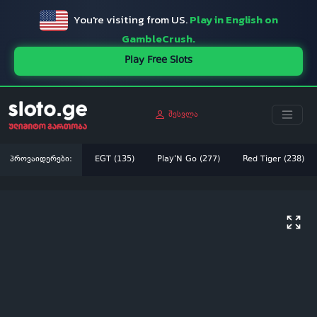
You're visiting from US.
Play in English on
GambleCrush.
Play Free Slots
შესვლა
პროვაიდერები:
EGT (135)
Play'N Go (277)
Red Tiger (238)