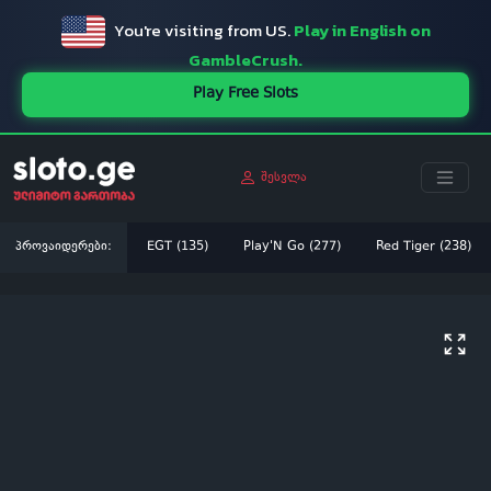
You're visiting from US.
Play in English on
GambleCrush.
Play Free Slots
შესვლა
პროვაიდერები:
EGT (135)
Play'N Go (277)
Red Tiger (238)