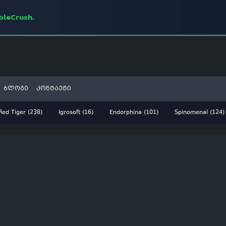
mbleCrush.
ბლოგი
კონტაქტი
Red Tiger (238)
Igrosoft (16)
Endorphina (101)
Spinomenal (124)