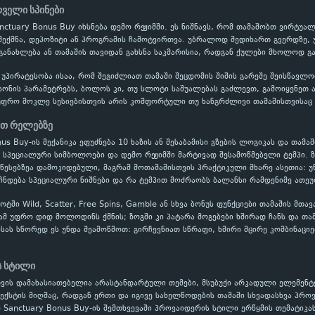
რველი სპინები
Sanctuary Bonus Buy იხსნება დემო რეჟიმში. ეს ნიშნავს, რომ თამაშობთ ვირტ
შექმნა, დეპოზიტი ან პროგრამის ჩამოტვირთვა. უბრალოდ შედიხართ გვერდზე, 
განახლება ან თამაშის თავიდან გახსნა საკმარისია, რადგან ქულები მხოლოდ გ
 უპირატესობა ისაა, რომ შეგიძლიათ თამაში შეცდომის შიშის გარეშე შეისწავ
ონის პარამეტრებს, ბოლოს კი, თუ სლოტი საშუალებას გაძლევთ, გამოიყენეთ ავ
უფრო მოკლე სესიებისთვის არის კომფორტული თუ ხანგრძლივი თამაშისთვისაც ი
ეთ რელებზე
us Buy-ის მექანიკა ეფუძნება 10 ხაზის ან შესაბამისი გზების ლოგიკას და თამაშ
, სპეციალური სიმბოლოები და დემო რეჟიმში მარტივად შესამოწმებელი ტემპი. 
წესებზეა დამოკიდებული, მაგრამ მოთამაშისთვის პრაქტიკული მხარე ასეთია:
ჩნდება სპეციალური ნიშნები და რა ტემპით მოძრაობს ბალანსი რამდენიმე ათეუ
ში Wild, Scatter, Free Spins, Gamble ან სხვა ბონუს ფუნქციები თამაშის მთა
ამ უფრო დიდ მოლოდინს ქმნის; ზოგში კი პატარა მოგებები ხშირად ჩანს და თა
ისას სწორედ ეს უნდა შეამოწმოთ: გირჩევნიათ სწრაფი, ხშირი მცირე კომბინაცი
ს სტილი
თვის დამახასიათებელია არასტანდარტული თემები, მსუბუქი არკადული ელემენტ
ექსტის მიღმაც, რადგან ერთი და იგივე სახელწოდების თამაში სხვადასხვა პრ
 Sanctuary Bonus Buy-ის შემთხვევაში პროვაიდერის სტილი ერწყმის თემატიკა