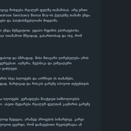
 იგივე მოხდება რეალურ ფულზე თამაშისას. არც ერთი
Redrose Sanctuary Bonus Buy-ის ქულებზე თამაში უნდა
ბი და პასუხისმგებლიანი მიდგომა.
 უნდა შეწყვიტოთ. უფასო რეჟიმის უპირატესობა
 Buy ითამაშოთ მშვიდად, გასართობად და ისე, რომ
 უფასოდ და სწრაფად. მისი მთავარი ღირებულება არის
გერგებათ. აღწერა, მექანიკა და ვიზუალური
ი გაძლევთ.
ერის სხვა სლოტებს და აირჩიეთ ის თამაშები,
ად, მარტივად და რისკის გარეშე იპოვოთ თქვენთვის
ვა სლოტებს. ყურადღება მიაქციეთ სიმბოლოების
ში. ასეთი შედარება რეალურ ფულთან კავშირის გარეშე
ლოდ შედეგია, არამედ პროცესის სიმარტივე. კარგი
ატოვოთ გვერდი, რომ დამატებითი რეგისტრაცია ან