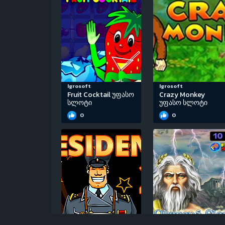
Igrosoft
Igrosoft
Fruit Cocktail უფასო
Crazy Monkey
სლოტი
უფასო სლოტი
0
0