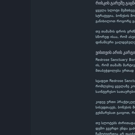
რისკის გარეშე გაც
ყველა სლოტი შემთხვევ
სტრატეგია, ბონუსის მ
განიხილოთ როგორც გა
თუ თამაშის დროს გრძნ
სწორედ ისაა, რომ ასე
ფინანსური ვალდებულე
ვისთვის არის კარგ
Redrose Sanctuary Bo
ის, რომ თამაშს მარტი
შთაბეჭდილება ერთად 
სცადეთ Redrose Sanct
რომლებიც ყველაზე კო
საინტერესო სათაურები
კიდევ ერთი პრაქტიკულ
სისუფთავეს, ბონუსის 
გეხმარებათ გაიგოთ, რ
თუ სლოტებს ძირითადად
დემო გვერდი უნდა გაძ
ჩამოტვირთვა არ დაგჭ