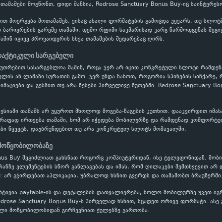
 თამაშები მოგწონთ, დიდი შანსია, Redrose Sanctuary Bonus Buy-იც საინტერეს
ბით მოერგება მოთამაშეს, ვისაც ახალი ფორმატების გამოცდა უყვარს. თუ სლოტ
 ბარიერების გარეშე თამაში, დემო რეჟიმი საკმარისად კარგ წარმოდგენას შე
მაშინ იგივე პროვაიდერის სხვა თამაშების შედარებაც ღირს.
პრაქტიკული სარგებელი
აკუთრებით სასარგებლოა მაშინ, როცა ჯერ არ იცით კონკრეტული სლოტი რამდ
ის ან ლამაზი სურათის გამო. ჯერ უნდა ნახოთ, როგორია სპინების სიჩქარე, 
ნიმაციები და გესმით თუ არა წესები პირველივე წუთებში. Redrose Sanctuary B
ესიაში თამაშს არ უყუროთ მხოლოდ მოგება-წაგების კუთხით. დააკვირდით იმას
წრაფად ირთვება თამაში, ხომ არ იჭედება მობილურზე და რამდენად კომფორტუ
ბი წყვეტს, დაუბრუნდებით თუ არა კონკრეტულ სლოტს მომავალში.
 მოწყობილობაზე
nus Buy შეგიძლიათ გახსნათ როგორც კომპიუტერიდან, ისე ტელეფონიდან. მობ
რანზე ელემენტების სწორ განლაგებას და იმას, რომ ღილაკები შემთხვევით არ 
: არ გჭირდებათ აპლიკაცია, უბრალოდ ხსნით გვერდს და თამაშობთ ბრაუზერში
რტივია paytable-ის და დეტალების დათვალიერება, ხოლო მობილურზე უკეთ ი
edrose Sanctuary Bonus Buy-ს პირველად ხსნით, სცადეთ ორივე ფორმატი. ასე გ
ელი მოწყობილობიდან გირჩევნიათ ქულებზე გართობა.