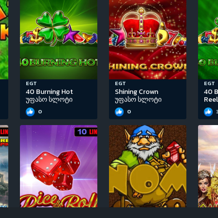
EGT
EGT
EGT
40 Burning Hot
Shining Crown
40 B
უფასო სლოტი
უფასო სლოტი
Ree
0
0