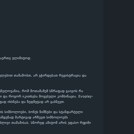
 გაერთე ულიმიტოდ.
ქულებით თამაშობთ, არ გჭირდებათ რეგისტრაცია და
შვნელოვანია, რომ მოთამაშემ სწრაფად გაიგოს რა
 და როგორ იკითხება მოგებული კომბინაცია. Evoplay-
ფად იხსნება და ზედმეტად არ გაბნევთ.
ის სიმბოლოები, ბონუს ნიშნები და სტანდარტული
რამდენად მარტივად არჩევთ სიმბოლოებს
ძლივი თამაშისას. სწორედ ამიტომ არის უფასო რეჟიმი