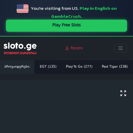
You're visiting from US.
Play in English on
GambleCrush.
Play Free Slots
შესვლა
პროვაიდერები:
EGT (135)
Play'N Go (277)
Red Tiger (238)