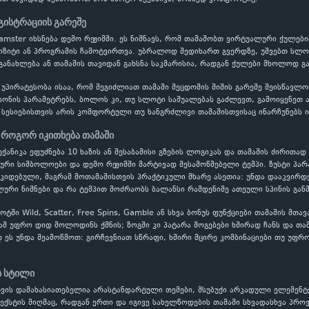
გისტრაციის გარეშე
 Hamster იხსნება დემო რეჟიმში. ეს ნიშნავს, რომ თამაშობთ ვირტუალური ქულ
პოზიტი ან პროგრამის ჩამოტვირთვა. უბრალოდ შედიხართ გვერდზე, უშვებთ სლოტ
განახლება ან თამაშის თავიდან გახსნა საკმარისია, რადგან ქულები მხოლოდ გ
 უპირატესობა ისაა, რომ შეგიძლიათ თამაში შეცდომის შიშის გარეშე შეისწავ
ონის პარამეტრებს, ბოლოს კი, თუ სლოტი საშუალებას გაძლევთ, გამოიყენეთ ავ
სესიებისთვის არის კომფორტული თუ ხანგრძლივი თამაშისთვისაც ინარჩუნებს ი
 როგორ იკითხება თამაში
ექანიკა ეფუძნება 10 ხაზის ან შესაბამისი გზების ლოგიკას და თამაშის ძირითად 
ლური სიმბოლოები და დემო რეჟიმში მარტივად შესამოწმებელი ტემპი. ზუსტი პ
ოკიდებული, მაგრამ მოთამაშისთვის პრაქტიკული მხარე ასეთია: უნდა დააკვირდ
ური ნიშნები და რა ტემპით მოძრაობს ბალანსი რამდენიმე ათეული სპინის გან
ში Wild, Scatter, Free Spins, Gamble ან სხვა ბონუს ფუნქციები თამაშის მთა
ამ უფრო დიდ მოლოდინს ქმნის; ზოგში კი პატარა მოგებები ხშირად ჩანს და თა
დ ეს უნდა შეამოწმოთ: გირჩევნიათ სწრაფი, ხშირი მცირე კომბინაციები თუ უფრო
ს სტილი
თვის დამახასიათებელია არასტანდარტული თემები, მსუბუქი არკადული ელემენტ
ექსტის მიღმაც, რადგან ერთი და იგივე სახელწოდების თამაში სხვადასხვა პრ