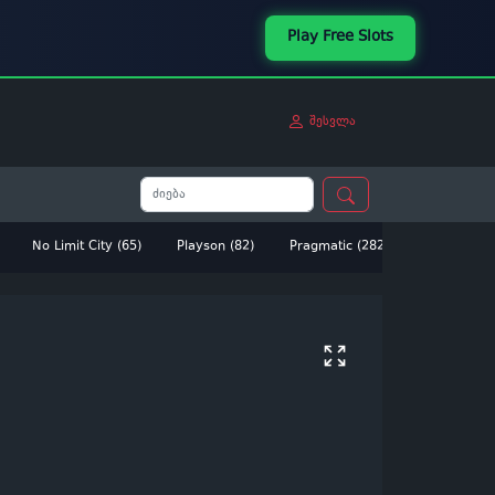
Play Free Slots
შესვლა
No Limit City (65)
Playson (82)
Pragmatic (282)
Betsoft (14