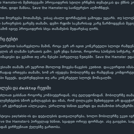
e Hamster-ის შემთხვევაში პროვაიდერის სტილი ერწყმის თემატიკას და ქმნის კ
ონთ, დიდი შანსია, Save the Hamster-იც საინტერესო აღმოჩნდეს.
ბით მოერგება მოთამაშეს, ვისაც ახალი ფორმატების გამოცდა უყვარს. თუ სლოტ
 ბარიერების გარეშე თამაში, დემო რეჟიმი საკმარისად კარგ წარმოდგენას შე
მაშინ იგივე პროვაიდერის სხვა თამაშების შედარებაც ღირს.
რც ტესტი
აკუთრებით სასარგებლოა მაშინ, როცა ჯერ არ იცით კონკრეტული სლოტი რამდ
ის ან ლამაზი სურათის გამო. ჯერ უნდა ნახოთ, როგორია სპინების სიჩქარე, 
ნიმაციები და გესმით თუ არა წესები პირველივე წუთებში. Save the Hamster უფ
ესიაში თამაშს არ უყუროთ მხოლოდ მოგება-წაგების კუთხით. დააკვირდით იმას
წრაფად ირთვება თამაში, ხომ არ იჭედება მობილურზე და რამდენად კომფორტუ
ბი წყვეტს, დაუბრუნდებით თუ არა კონკრეტულ სლოტს მომავალში.
ლება და desktop რეჟიმი
გიძლიათ გახსნათ როგორც კომპიუტერიდან, ისე ტელეფონიდან. მობილურზე თამა
ელემენტების სწორ განლაგებას და იმას, რომ ღილაკები შემთხვევით არ დაგეჭი
: არ გჭირდებათ აპლიკაცია, უბრალოდ ხსნით გვერდს და თამაშობთ ბრაუზერში
რტივია paytable-ის და დეტალების დათვალიერება, ხოლო მობილურზე უკეთ ი
ave the Hamster-ს პირველად ხსნით, სცადეთ ორივე ფორმატი. ასე გაიგებთ, სად
ან გირჩევნიათ ქულებზე გართობა.