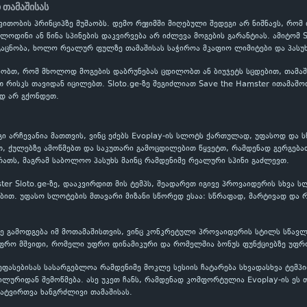
 თამაშისას
ითობის პრინციპზე მუშაობს. დემო რეჟიმში მიღებული შედეგი არ ნიშნავს, რომ
ოლოდინი ან წინა სპინების დაკვირვება არ იძლევა მოგების გარანტიას. ამიტომ
აცნობა, ხოლო რეალურ ფულზე თამაშისას საჭიროა მკაფიო ლიმიტები და პასუხ
ობთ, რომ მხოლოდ მოგების დაბრუნებას ცდილობთ ან ბიუჯეტს სცდებით, თამაში
თ რისკს თავიდან იცილებთ. Sloto.ge-ზე შეგიძლიათ Save the Hamster ითამაშ
დ არ გქონდეთ.
გი არჩევანია მათთვის, ვინც ეძებს Evoplay-ის სლოტს ქართულად, უფასოდ და 
თ, ქულებზე ამოწმებთ და საკუთარი გამოცდილებით წყვეტთ, რამდენად გერგება
ათს, მაგრამ საბოლოო პასუხს მაინც რამდენიმე რეალური სპინი გაძლევთ.
ter Sloto.ge-ზე, დააკვირდით მის ტემპს, შეადარეთ იგივე პროვაიდერის სხვა 
თ. უფასო სლოტების მთავარი მიზანი სწორედ ესაა: სწრაფად, მარტივად და რ
ვე გამოდგება იმ მოთამაშისთვის, ვინც კონკრეტული პროვაიდერის სტილს სწავლო
ფრო მშვიდი, რომელი უფრო დინამიკური და რომელშია ბონუს ფუნქციებზე უფრო
შეფასებისას სასარგებლოა რამდენიმე მოკლე სესიის ჩატარება სხვადასხვა ტემ
ილურიდან შემოწმება. ასე უკეთ ჩანს, რამდენად კომფორტულია Evoplay-ის ეს
ატვირთვა ხანგრძლივი თამაშისას.