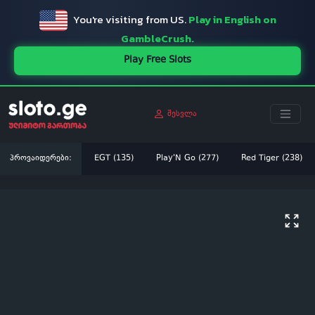
You're visiting from US.
Play in English on
GambleCrush.
Play Free Slots
შესვლა
პროვაიდერები:
EGT (135)
Play'N Go (277)
Red Tiger (238)