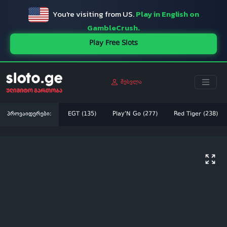
You're visiting from US.
Play in English on
GambleCrush.
Play Free Slots
შესვლა
პროვაიდერები:
EGT (135)
Play'N Go (277)
Red Tiger (238)