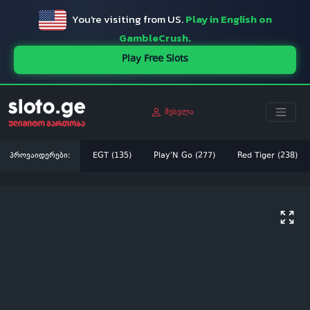
You're visiting from US.
Play in English on
GambleCrush.
Play Free Slots
შესვლა
პროვაიდერები:
EGT (135)
Play'N Go (277)
Red Tiger (238)