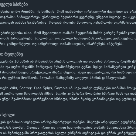
რველი სპინები
 იხსნება დემო რეჟიმში. ეს ნიშნავს, რომ თამაშობთ ვირტუალური ქულებით და ა
პროგრამის ჩამოტვირთვა. უბრალოდ შედიხართ გვერდზე, უშვებთ სლოტს და აკვი
 თავიდან გახსნა საკმარისია, რადგან ქულები მხოლოდ გასართობი ფორმატისთვი
 უპირატესობა ისაა, რომ შეგიძლიათ თამაში შეცდომის შიშის გარეშე შეისწავ
ონის პარამეტრებს, ბოლოს კი, თუ სლოტი საშუალებას გაძლევთ, გამოიყენეთ ავ
რის კომფორტული თუ ხანგრძლივი თამაშისთვისაც ინარჩუნებს ინტერესს.
ეთ რელებზე
ეფუძნება 10 ხაზის ან შესაბამისი გზების ლოგიკას და თამაშის ძირითად რიტმს ქმ
ი და დემო რეჟიმში მარტივად შესამოწმებელი ტემპი. ზუსტი პარამეტრები კონკ
 მოთამაშისთვის პრაქტიკული მხარე ასეთია: უნდა დააკვირდეთ, რა სიმბოლოე
ა რა ტემპით მოძრაობს ბალანსი რამდენიმე ათეული სპინის განმავლობაში.
ში Wild, Scatter, Free Spins, Gamble ან სხვა ბონუს ფუნქციები თამაშის მთა
ამ უფრო დიდ მოლოდინს ქმნის; ზოგში კი პატარა მოგებები ხშირად ჩანს და თა
ს უნდა შეამოწმოთ: გირჩევნიათ სწრაფი, ხშირი მცირე კომბინაციები თუ უფრო დ
ს სტილი
თვის დამახასიათებელია არასტანდარტული თემები, მსუბუქი არკადული ელემენტ
ექსტის მიღმაც, რადგან ერთი და იგივე სახელწოდების თამაში სხვადასხვა პრ
s-ის შემთხვევაში პროვაიდერის სტილი ერწყმის თემატიკას და ქმნის კონკრეტუ