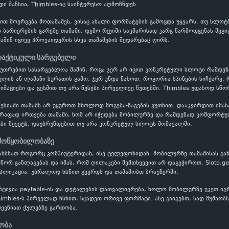
დი შანსია, Thimbles-იც საინტერესო აღმოჩნდეს.
ბით მოერგება მოთამაშეს, ვისაც ახალი ფორმატების გამოცდა უყვარს. თუ სლოტ
 ბარიერების გარეშე თამაში, დემო რეჟიმი საკმარისად კარგ წარმოდგენას შე
მაშინ იგივე პროვაიდერის სხვა თამაშების შედარებაც ღირს.
პრაქტიკული სარგებელი
აკუთრებით სასარგებლოა მაშინ, როცა ჯერ არ იცით კონკრეტული სლოტი რამდ
ის ან ლამაზი სურათის გამო. ჯერ უნდა ნახოთ, როგორია სპინების სიჩქარე, 
ნიმაციები და გესმით თუ არა წესები პირველივე წუთებში. Thimbles უფასოდ სწო
ესიაში თამაშს არ უყუროთ მხოლოდ მოგება-წაგების კუთხით. დააკვირდით იმას
წრაფად ირთვება თამაში, ხომ არ იჭედება მობილურზე და რამდენად კომფორტუ
ბი წყვეტს, დაუბრუნდებით თუ არა კონკრეტულ სლოტს მომავალში.
 მოწყობილობაზე
ახსნათ როგორც კომპიუტერიდან, ისე ტელეფონიდან. მობილურზე თამაშისას გა
სწორ განლაგებას და იმას, რომ ღილაკები შემთხვევით არ დაგეჭიროთ. Sloto.g
აპლიკაცია, უბრალოდ ხსნით გვერდს და თამაშობთ ბრაუზერში.
რტივია paytable-ის და დეტალების დათვალიერება, ხოლო მობილურზე უკეთ ი
himbles-ს პირველად ხსნით, სცადეთ ორივე ფორმატი. ასე გაიგებთ, სად მუშაობ
ევნიათ ქულებზე გართობა.
ნობა