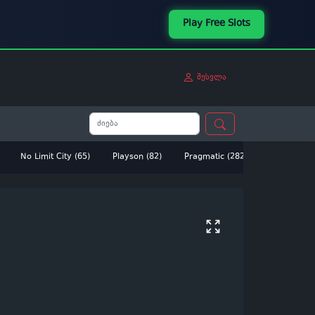
Play Free Slots
შესვლა
No Limit City (65)
Playson (82)
Pragmatic (282)
Betsoft (14