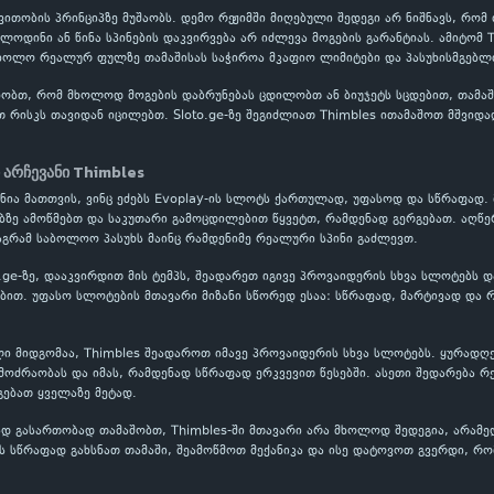
ითობის პრინციპზე მუშაობს. დემო რეჟიმში მიღებული შედეგი არ ნიშნავს, რომ
ოლოდინი ან წინა სპინების დაკვირვება არ იძლევა მოგების გარანტიას. ამიტომ
 ხოლო რეალურ ფულზე თამაშისას საჭიროა მკაფიო ლიმიტები და პასუხისმგებლი
ობთ, რომ მხოლოდ მოგების დაბრუნებას ცდილობთ ან ბიუჯეტს სცდებით, თამაში
თ რისკს თავიდან იცილებთ. Sloto.ge-ზე შეგიძლიათ Thimbles ითამაშოთ მშვიდ
.
ი არჩევანი Thimbles
ანია მათთვის, ვინც ეძებს Evoplay-ის სლოტს ქართულად, უფასოდ და სწრაფად. 
ბზე ამოწმებთ და საკუთარი გამოცდილებით წყვეტთ, რამდენად გერგებათ. აღწე
აგრამ საბოლოო პასუხს მაინც რამდენიმე რეალური სპინი გაძლევთ.
o.ge-ზე, დააკვირდით მის ტემპს, შეადარეთ იგივე პროვაიდერის სხვა სლოტებს 
თ. უფასო სლოტების მთავარი მიზანი სწორედ ესაა: სწრაფად, მარტივად და რ
ი მიდგომაა, Thimbles შეადაროთ იმავე პროვაიდერის სხვა სლოტებს. ყურადღე
ოძრაობას და იმას, რამდენად სწრაფად ერკვევით წესებში. ასეთი შედარება რ
გებათ ყველაზე მეტად.
დ გასართობად თამაშობთ, Thimbles-ში მთავარი არა მხოლოდ შედეგია, არამედ
 სწრაფად გახსნათ თამაში, შეამოწმოთ მექანიკა და ისე დატოვოთ გვერდი, რო