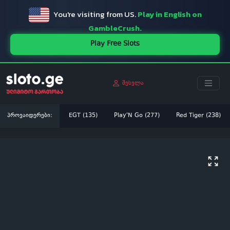
You're visiting from US.
Play in English on
GambleCrush.
Play Free Slots
შესვლა
პროვაიდერები:
EGT (135)
Play'N Go (277)
Red Tiger (238)