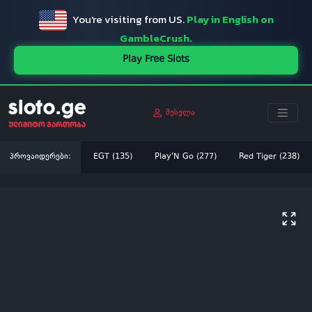
You're visiting from US.
Play in English on
GambleCrush.
Play Free Slots
შესვლა
პროვაიდერები:
EGT (135)
Play'N Go (277)
Red Tiger (238)