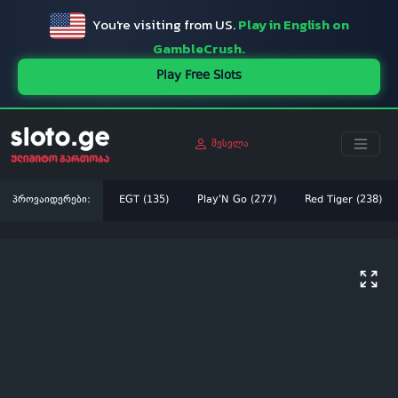
You're visiting from US.
Play in English on
GambleCrush.
Play Free Slots
შესვლა
პროვაიდერები:
EGT (135)
Play'N Go (277)
Red Tiger (238)