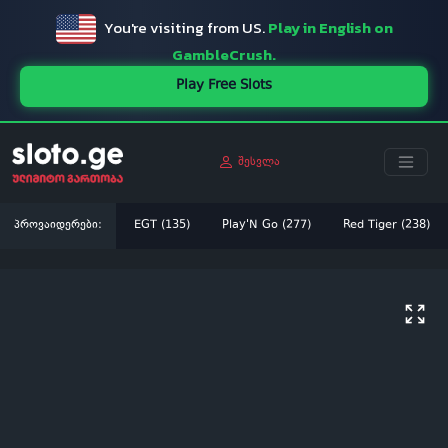
You're visiting from US.
Play in English on
GambleCrush.
Play Free Slots
შესვლა
პროვაიდერები:
EGT (135)
Play'N Go (277)
Red Tiger (238)